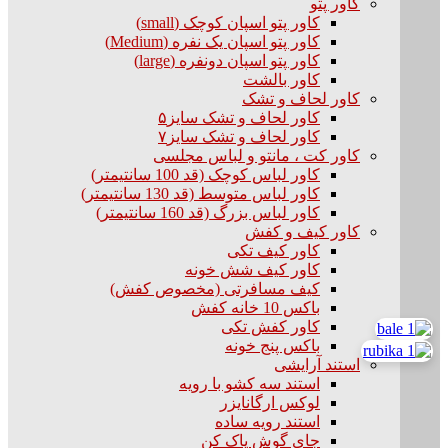
کاور پتو
کاور پتو اسپان کوچک (small)
کاور پتو اسپان یک نفره (Medium)
کاور پتو اسپان دونفره (large)
کاور بالشت
کاور لحاف و تشک
کاور لحاف و تشک سایز۵
کاور لحاف و تشک سایز۷
کاور کت ، مانتو و لباس مجلسی
کاور لباس کوچک (قد 100 سانتیمتر)
کاور لباس متوسط (قد 130 سانتیمتر)
کاور لباس بزرگ (قد 160 سانتیمتر)
کاور کیف و کفش
کاور کیف تکی
کاور کیف شش خونه
کیف مسافرتی (مخصوص کفش)
باکس 10 خانه کفش
کاور کفش تکی
باکس پنج خونه
استند آرایشی
استند سه کشو با رویه
لوکس ارگانایزر
استند رویه ساده
جای گوش پاک کن