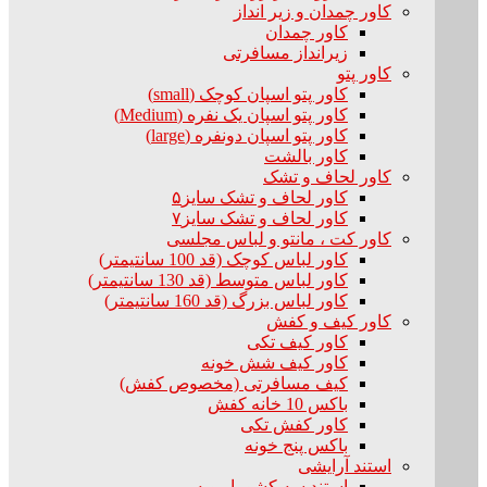
کاور چمدان و زیر انداز
کاور چمدان
زیرانداز مسافرتی
کاور پتو
کاور پتو اسپان کوچک (small)
کاور پتو اسپان یک نفره (Medium)
کاور پتو اسپان دونفره (large)
کاور بالشت
کاور لحاف و تشک
کاور لحاف و تشک سایز۵
کاور لحاف و تشک سایز۷
کاور کت ، مانتو و لباس مجلسی
کاور لباس کوچک (قد 100 سانتیمتر)
کاور لباس متوسط (قد 130 سانتیمتر)
کاور لباس بزرگ (قد 160 سانتیمتر)
کاور کیف و کفش
کاور کیف تکی
کاور کیف شش خونه
کیف مسافرتی (مخصوص کفش)
باکس 10 خانه کفش
کاور کفش تکی
باکس پنج خونه
استند آرایشی
استند سه کشو با رویه