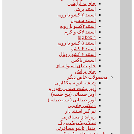
جای پد آرایشی
استند پریتی
استند ۲ کشو با رویه
استند سشوار
استند۴کشو با رویه
استند لاک و کرم
big box 4
استند ۵ کشو با رویه
استند ۶ کشو
استند ۶ کشو رویال
اسپینر باکس
جا پنبه ای استوانه ای
جای براش
محصولات خاص دیگر
شیشه ادویه مککارتی
آویز پشت صندلی خودرو
آویز طبقاتی (پنج طبقه)
آویز طبقاتی ( سه طبقه )
دمکنی جادویی
نم گیر استند دار
زیرانداز مسافرتی
ساک پیک نیک بزرگ
منقل تاشو مسافرتی
نظم دهنده های پلاستیکی