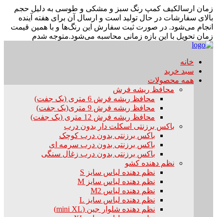
زمان ارسال
کیف کمپ رنگ سبز و مشکی و طوسی به دلیل حجم
بالای سفارشات در حال تولید است و ارسال آن برای هفته آینده
انجام می‌شود. در صورت ثبت سفارش این رنگ‌ها و با همین قیمت
زمان تحویل با این بازه زمانی محاسبه می‌شود.
متوجه شدم
خانه
سبد خرید
همه محصولات
محافظ ریشه فرش
محافظ ریشه فرش 6 متری (یک جفت)
محافظ ریشه فرش 9 متری(یک جفت)
محافظ ریشه فرش 12 متری (یک جفت)
باکس برزنتی اسکلت دار بدون درب
باکس برزنتی بدون درب کوچک
باکس برزنتی بدون درب سرمه ای
باکس برزنتی بدون درب زغال سنگی
نظم دهنده کشو
نظم دهنده لباس سایز S
نظم دهنده لباس سایز M
نظم دهنده لباس M2
نظم دهنده لباس سایز L
نظم دهنده شلوار جین (mini XL)