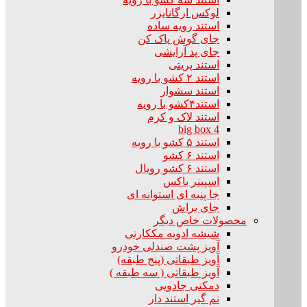
لوکس ارگانایزر
استند رویه ساده
جای گوش پاک کن
جای پد آرایشی
استند پریتی
استند ۲ کشو با رویه
استند سشوار
استند۴کشو با رویه
استند لاک و کرم
big box 4
استند ۵ کشو با رویه
استند ۶ کشو
استند ۶ کشو رویال
اسپینر باکس
جا پنبه ای استوانه ای
جای براش
محصولات خاص دیگر
شیشه ادویه مککارتی
آویز پشت صندلی خودرو
آویز طبقاتی (پنج طبقه)
آویز طبقاتی ( سه طبقه )
دمکنی جادویی
نم گیر استند دار