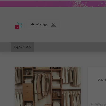
ورود / ثبت‌نام
0
شگفت‌انگیزها
جاجورابی
نظم دهنده
1400/03/28