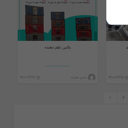
د
باکس نظم دهنده
1400/03/18
مدیر سایت
1400/03/17
0
0
6