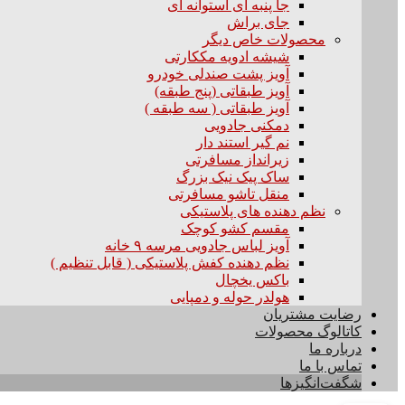
جا پنبه ای استوانه ای
جای براش
محصولات خاص دیگر
شیشه ادویه مککارتی
آویز پشت صندلی خودرو
آویز طبقاتی (پنج طبقه)
آویز طبقاتی ( سه طبقه )
دمکنی جادویی
نم گیر استند دار
زیرانداز مسافرتی
ساک پیک نیک بزرگ
منقل تاشو مسافرتی
نظم دهنده های پلاستیکی
مقسم کشو کوچک
آویز لباس جادویی مرسه ۹ خانه
نظم دهنده کفش پلاستیکی ( قابل تنظیم )
باکس یخچال
هولدر حوله و دمپایی
رضایت مشتریان
کاتالوگ محصولات
درباره ما
تماس با ما
شگفت‌انگیزها