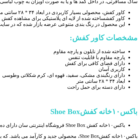
ساک مسافرتی، در داخل کمد ها و یا به صورت آویزان به چوب لباسی می 
کاور کفش، محصولی بسیار کاربردی در ابعاد ۳۴ * ۲۸ سانتی متر می باشد. این محصول دارای زیپی در میانه کاور، برای باز و بسته شدن دارد.
کاور کفشساخته شده از لایه ای پلاستیکی برای مشاهده کفش و
این محصول در رنگ بندی متنوعی عرضه بازار شده که در سایت 
مشخصات کاور کفش:
ساخته شده از نایلون و پارچه مقاوم
پارچه مقاوم با قابلیت تنفس
دارای فضای کافی برای کفش
کاربری آسان
دارای رنگبندی مشکی، سفید، قهوه ای، کرم شکلاتی وطوسی
ابعاد ۳۴ * ۲۸ سانتی متر
دارای دسته برای حمل راحت
باکس۱۰خانه کفش
Shoe Box
باکس۱۰خانه کفش Shoe Box فروشگاه اینترنتی سان دارای ده خانه می باشد .حتما از نمونه‌های این جا کفشی، در
باکس۱۰خانه کفشShoe Box، محصولی جدید و کارآمد می باشد. که به شما کمک می کند، کفش های خود را براحتی و بدون نیاز به پرداخت هزین های سنگین خرید جا کفشی مرتب نمائید.