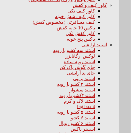
کاور کیف و کفش
کاور کیف تکی
کاور کیف شش خونه
کیف مسافرتی (مخصوص کفش)
باکس 10 خانه کفش
کاور کفش تکی
باکس پنج خونه
استند آرایشی
استند سه کشو با رویه
لوکس ارگانایزر
استند رویه ساده
جای گوش پاک کن
جای پد آرایشی
استند پریتی
استند ۲ کشو با رویه
استند سشوار
استند۴کشو با رویه
استند لاک و کرم
big box 4
استند ۵ کشو با رویه
استند ۶ کشو
استند ۶ کشو رویال
اسپینر باکس