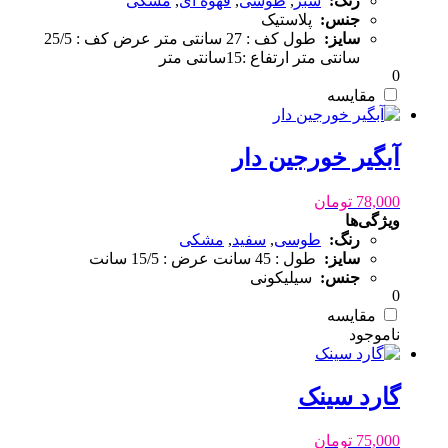
رنگ:
سبز
,
طوسی
,
قهوه ای
,
مشکی
جنس:
پلاستیک
سایز:
طول کف : 27 سانتی متر عرض کف : 25/5
سانتی متر ارتفاع :15سانتی متر
0
مقایسه
آبگیر خورجین دار
78,000
تومان
ویژگی‌ها
رنگ:
طوسی
,
سفید
,
مشکی
سایز:
طول : 45 سانت عرض : 15/5 سانت
جنس:
سیلیکونی
0
مقایسه
گارد سینک
75,000
تومان