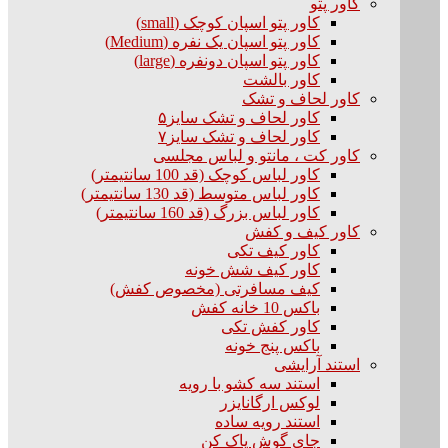
کاور پتو
کاور پتو اسپان کوچک (small)
کاور پتو اسپان یک نفره (Medium)
کاور پتو اسپان دونفره (large)
کاور بالشت
کاور لحاف و تشک
کاور لحاف و تشک سایز۵
کاور لحاف و تشک سایز۷
کاور کت ، مانتو و لباس مجلسی
کاور لباس کوچک (قد 100 سانتیمتر)
کاور لباس متوسط (قد 130 سانتیمتر)
کاور لباس بزرگ (قد 160 سانتیمتر)
کاور کیف و کفش
کاور کیف تکی
کاور کیف شش خونه
کیف مسافرتی (مخصوص کفش)
باکس 10 خانه کفش
کاور کفش تکی
باکس پنج خونه
استند آرایشی
استند سه کشو با رویه
لوکس ارگانایزر
استند رویه ساده
جای گوش پاک کن