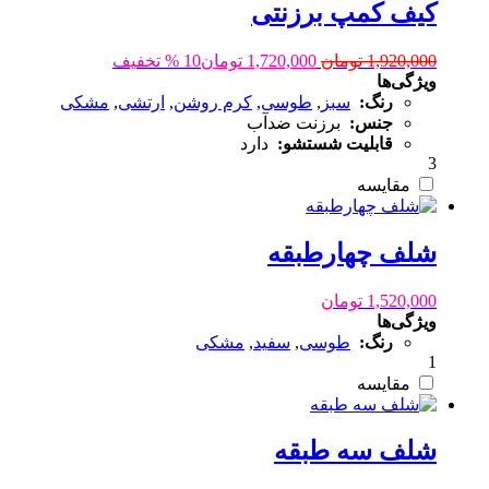
کیف کمپ برزنتی
1,920,000
تومان
1,720,000
تومان
10 % تخفیف
ویژگی‌ها
رنگ:
سبز
,
طوسی
,
کرم روشن
,
ارتشی
,
مشکی
جنس:
برزنت ضدآب
قابلیت شستشو:
دارد
3
مقایسه
شلف چهارطبقه
1,520,000
تومان
ویژگی‌ها
رنگ:
طوسی
,
سفید
,
مشکی
1
مقایسه
شلف سه طبقه