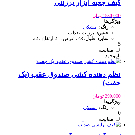
کیف جعبه ابزار برزنتی
680,000
تومان
ویژگی‌ها
رنگ:
مشکی
جنس:
برزنت ضدآب
سایز:
طول: 43 . عرض : 21 ارتفاع : 22
5
مقایسه
نظم دهنده کشی صندوق عقب (یک
جفت)
290,000
تومان
ویژگی‌ها
رنگ:
مشکی
0
مقایسه