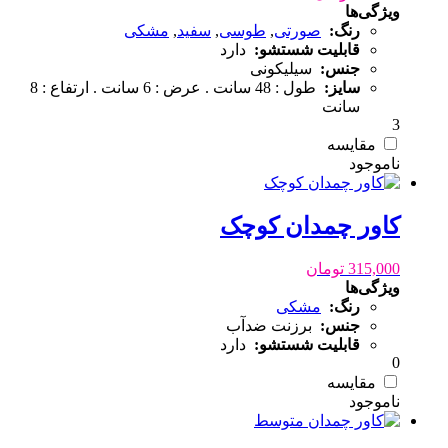
ویژگی‌ها
رنگ:
صورتی
,
طوسی
,
سفید
,
مشکی
قابلیت شستشو:
دارد
جنس:
سیلیکونی
سایز:
طول : 48 سانت . عرض : 6 سانت . ارتفاع : 8
سانت
3
مقایسه
کاور چمدان کوچک
315,000
تومان
ویژگی‌ها
رنگ:
مشکی
جنس:
برزنت ضدآب
قابلیت شستشو:
دارد
0
مقایسه