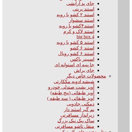
جای پد آرایشی
استند پریتی
استند ۲ کشو با رویه
استند سشوار
استند۴کشو با رویه
استند لاک و کرم
big box 4
استند ۵ کشو با رویه
استند ۶ کشو
استند ۶ کشو رویال
اسپینر باکس
جا پنبه ای استوانه ای
جای براش
محصولات خاص دیگر
شیشه ادویه مککارتی
آویز پشت صندلی خودرو
آویز طبقاتی (پنج طبقه)
آویز طبقاتی ( سه طبقه )
دمکنی جادویی
نم گیر استند دار
زیرانداز مسافرتی
ساک پیک نیک بزرگ
منقل تاشو مسافرتی
نظم دهنده های پلاستیکی