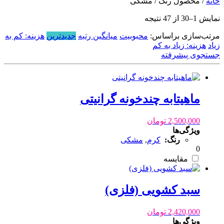
خانه
/ محصول رنگ / مشکی
Sorted
نمایش 1–30 از 47 نتیجه
by
latest
مرتب‌سازی براساس:
محبوبیت
میانگین رتبه
جدیدترین
هزینه: کم به
زیاد
هزینه: زیاد به کم
جستجوی پیشرفته
ماهیتابه چندخونه گرانیتی
2,500,000
تومان
ویژگی‌ها
رنگ:
کرم
,
مشکی
0
مقایسه
سبد کشویی (فلزی)
2,420,000
تومان
ویژگی‌ها