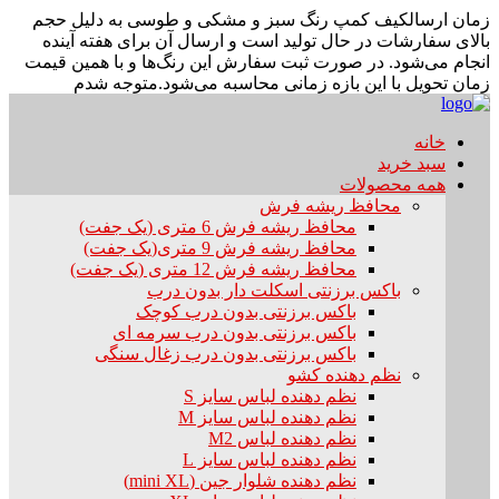
زمان ارسال
کیف کمپ رنگ سبز و مشکی و طوسی به دلیل حجم
بالای سفارشات در حال تولید است و ارسال آن برای هفته آینده
انجام می‌شود. در صورت ثبت سفارش این رنگ‌ها و با همین قیمت
زمان تحویل با این بازه زمانی محاسبه می‌شود.
متوجه شدم
خانه
سبد خرید
همه محصولات
محافظ ریشه فرش
محافظ ریشه فرش 6 متری (یک جفت)
محافظ ریشه فرش 9 متری(یک جفت)
محافظ ریشه فرش 12 متری (یک جفت)
باکس برزنتی اسکلت دار بدون درب
باکس برزنتی بدون درب کوچک
باکس برزنتی بدون درب سرمه ای
باکس برزنتی بدون درب زغال سنگی
نظم دهنده کشو
نظم دهنده لباس سایز S
نظم دهنده لباس سایز M
نظم دهنده لباس M2
نظم دهنده لباس سایز L
نظم دهنده شلوار جین (mini XL)