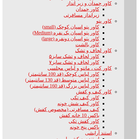
کاور چمدان و زیر انداز
کاور چمدان
زیرانداز مسافرتی
کاور پتو
کاور پتو اسپان کوچک (small)
کاور پتو اسپان یک نفره (Medium)
کاور پتو اسپان دونفره (large)
کاور بالشت
کاور لحاف و تشک
کاور لحاف و تشک سایز۵
کاور لحاف و تشک سایز۷
کاور کت ، مانتو و لباس مجلسی
کاور لباس کوچک (قد 100 سانتیمتر)
کاور لباس متوسط (قد 130 سانتیمتر)
کاور لباس بزرگ (قد 160 سانتیمتر)
کاور کیف و کفش
کاور کیف تکی
کاور کیف شش خونه
کیف مسافرتی (مخصوص کفش)
باکس 10 خانه کفش
کاور کفش تکی
باکس پنج خونه
استند آرایشی
استند سه کشو با رویه