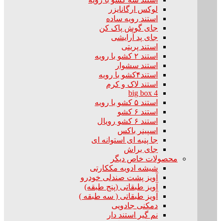
لوکس ارگانایزر
استند رویه ساده
جای گوش پاک کن
جای پد آرایشی
استند پریتی
استند ۲ کشو با رویه
استند سشوار
استند۴کشو با رویه
استند لاک و کرم
big box 4
استند ۵ کشو با رویه
استند ۶ کشو
استند ۶ کشو رویال
اسپینر باکس
جا پنبه ای استوانه ای
جای براش
محصولات خاص دیگر
شیشه ادویه مککارتی
آویز پشت صندلی خودرو
آویز طبقاتی (پنج طبقه)
آویز طبقاتی ( سه طبقه )
دمکنی جادویی
نم گیر استند دار