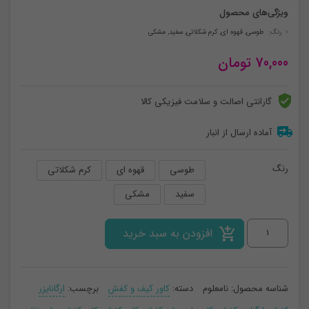
ویژگی‌های محصول
رنگ:
طوسی
,
قهوه ای
,
کرم شکلاتی
,
سفید
,
مشکی
70,000
تومان
گارانتی اصالت و سلامت فیزیکی کالا
آماده ارسال از انبار
رنگ
طوسی
قهوه ای
کرم شکلاتی
سفید
مشکی
کاور
افزودن به سبد خرید
کفش
تکی
شناسه محصول:
نامعلوم
دسته:
کاور کیف و کفش
برچسب:
ارگانایزر
عدد