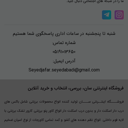
ما را در شبکه های اجتماعی دنبال کنید.
و جلوگیری از لک شدن کفشهای سفید می کند.
تقریبا هممون هر سال با تغییر فصل لباس هامون رو جا بجا میکنیم و جمع و
شنبه تا پنجشنبه در ساعات اداری پاسخگوی شما هستیم
جور میکنیم. تو یه قسمتی از کمد و مشکل همیشگی منظم کردن کفش ها
شماره تماس:
است.
05191013650
آدرس ایمیل:
گروه تولیدی سان با ارائه انواع نظم دهنده های کفش به شما بزرگواران کمک
Seyedjafar.seyedabadi@gmail.com
میکند. تا امسال بتونین به راحتی کفش هاتون رو بدون هیچ آسیبی و دور از
گرد و غبار مرتب و منظم کنین .
فروشگاه اینترنتی سان، بررسی، انتخاب و خرید آنلاین
جنس این جا کفشی از پارچه سوزنی هست و قسمت رویی این کاور شیشه
فروشــــگاه اینتــرنتی ســــان تولید کننده انواع محصولات برزنتی شامل باکس های
ای و به راحتی درونش پیداست .
درب دار اسکلت دار و بدون درب اسکلت دار انواع کاور پتو برزنتی کارور تشک برزنتی با
لایه فوم داخلی .انواع نظم دهنده های کشو و کمد تمامی کاورجات از نوع اسپان ضخیم
این نوع از کاور کفش ظرفیت نگهداری ۱ جفت کفش را دارد.