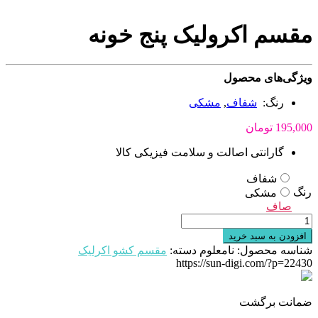
مقسم اکرولیک پنج خونه
ویژگی‌های محصول
رنگ:
شفاف
,
مشکی
195,000
تومان
گارانتی اصالت و سلامت فیزیکی کالا
شفاف
رنگ
مشکی
صاف
مقسم
اکرولیک
افزودن به سبد خرید
پنج
شناسه محصول:
نامعلوم
دسته:
مقسم کشو اکرلیک
خونه
https://sun-digi.com/?p=22430
عدد
ضمانت برگشت