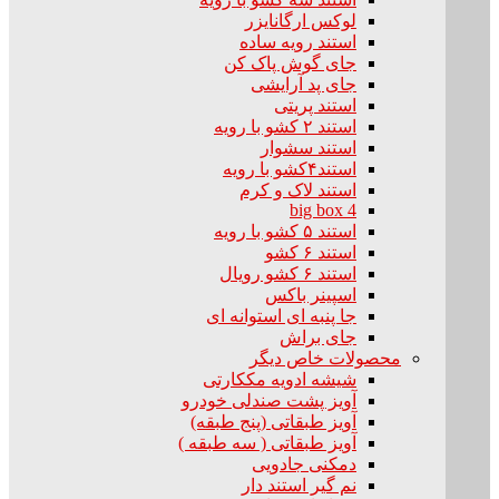
لوکس ارگانایزر
استند رویه ساده
جای گوش پاک کن
جای پد آرایشی
استند پریتی
استند ۲ کشو با رویه
استند سشوار
استند۴کشو با رویه
استند لاک و کرم
big box 4
استند ۵ کشو با رویه
استند ۶ کشو
استند ۶ کشو رویال
اسپینر باکس
جا پنبه ای استوانه ای
جای براش
محصولات خاص دیگر
شیشه ادویه مککارتی
آویز پشت صندلی خودرو
آویز طبقاتی (پنج طبقه)
آویز طبقاتی ( سه طبقه )
دمکنی جادویی
نم گیر استند دار