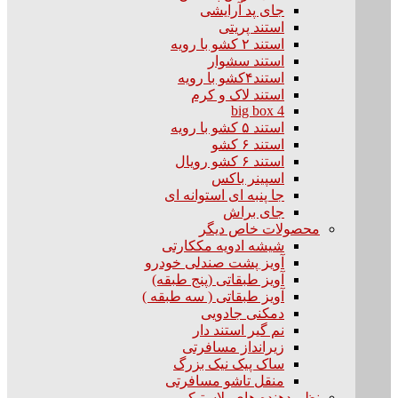
جای پد آرایشی
استند پریتی
استند ۲ کشو با رویه
استند سشوار
استند۴کشو با رویه
استند لاک و کرم
big box 4
استند ۵ کشو با رویه
استند ۶ کشو
استند ۶ کشو رویال
اسپینر باکس
جا پنبه ای استوانه ای
جای براش
محصولات خاص دیگر
شیشه ادویه مککارتی
آویز پشت صندلی خودرو
آویز طبقاتی (پنج طبقه)
آویز طبقاتی ( سه طبقه )
دمکنی جادویی
نم گیر استند دار
زیرانداز مسافرتی
ساک پیک نیک بزرگ
منقل تاشو مسافرتی
نظم دهنده های پلاستیکی