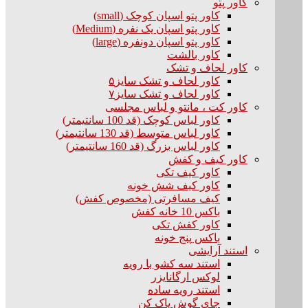
کاور پتو
کاور پتو اسپان کوچک (small)
کاور پتو اسپان یک نفره (Medium)
کاور پتو اسپان دونفره (large)
کاور بالشت
کاور لحاف و تشک
کاور لحاف و تشک سایز۵
کاور لحاف و تشک سایز۷
کاور کت ، مانتو و لباس مجلسی
کاور لباس کوچک (قد 100 سانتیمتر)
کاور لباس متوسط (قد 130 سانتیمتر)
کاور لباس بزرگ (قد 160 سانتیمتر)
کاور کیف و کفش
کاور کیف تکی
کاور کیف شش خونه
کیف مسافرتی (مخصوص کفش)
باکس 10 خانه کفش
کاور کفش تکی
باکس پنج خونه
استند آرایشی
استند سه کشو با رویه
لوکس ارگانایزر
استند رویه ساده
جای گوش پاک کن