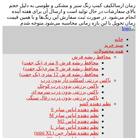
زمان ارسال
کیف کمپ رنگ سبز و مشکی و طوسی به دلیل حجم
بالای سفارشات در حال تولید است و ارسال آن برای هفته آینده
انجام می‌شود. در صورت ثبت سفارش این رنگ‌ها و با همین قیمت
زمان تحویل با این بازه زمانی محاسبه می‌شود.
متوجه شدم
خانه
سبد خرید
همه محصولات
محافظ ریشه فرش
محافظ ریشه فرش 6 متری (یک جفت)
محافظ ریشه فرش 9 متری(یک جفت)
محافظ ریشه فرش 12 متری (یک جفت)
باکس برزنتی اسکلت دار بدون درب
باکس برزنتی بدون درب کوچک
باکس برزنتی بدون درب سرمه ای
باکس برزنتی بدون درب زغال سنگی
نظم دهنده کشو
نظم دهنده لباس سایز S
نظم دهنده لباس سایز M
نظم دهنده لباس M2
نظم دهنده لباس سایز L
نظم دهنده شلوار جین (mini XL)