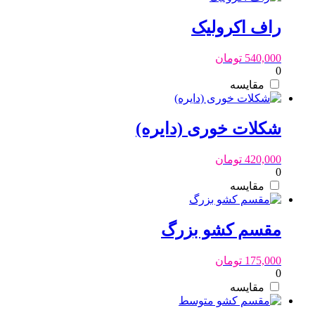
راف اکرولیک
540,000
تومان
0
مقایسه
شکلات خوری (دایره)
420,000
تومان
0
مقایسه
مقسم کشو بزرگ
175,000
تومان
0
مقایسه