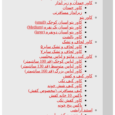
کاور چمدان و زیر انداز
کاور چمدان
زیرانداز مسافرتی
کاور پتو
کاور پتو اسپان کوچک (small)
کاور پتو اسپان یک نفره (Medium)
کاور پتو اسپان دونفره (large)
کاور بالشت
کاور لحاف و تشک
کاور لحاف و تشک سایز۵
کاور لحاف و تشک سایز۷
کاور کت ، مانتو و لباس مجلسی
کاور لباس کوچک (قد 100 سانتیمتر)
کاور لباس متوسط (قد 130 سانتیمتر)
کاور لباس بزرگ (قد 160 سانتیمتر)
کاور کیف و کفش
کاور کیف تکی
کاور کیف شش خونه
کیف مسافرتی (مخصوص کفش)
باکس 10 خانه کفش
کاور کفش تکی
باکس پنج خونه
استند آرایشی
استند سه کشو با رویه