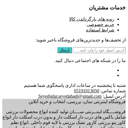
خدمات مشتریان
رویه های بازگرداندن کالا
حریم خصوصی
شرایط استفاده
از تخفیف‌ها و جدیدترین‌های فروشگاه باخبر شوید:
ما را در شبکه های اجتماعی دنبال کنید.
شنبه تا پنجشنبه در ساعات اداری پاسخگوی شما هستیم
شماره تماس:
05191013650
آدرس ایمیل:
Seyedjafar.seyedabadi@gmail.com
فروشگاه اینترنتی سان، بررسی، انتخاب و خرید آنلاین
فروشــــگاه اینتــرنتی ســــان تولید کننده انواع محصولات برزنتی
شامل باکس های درب دار اسکلت دار و بدون درب اسکلت دار انواع
کاور پتو برزنتی کارور تشک برزنتی با لایه فوم داخلی .انواع نظم
دهنده های کشو و کمد تمامی کاورجات از نوع اسپان ضخیم است