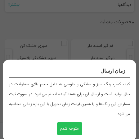
رنگ
بیشتر
دیدگاهها
دارای جااسکاچی . جنس ضخیم . جلوگیری از خیس شدن دور و پشت شیر .
طوسی
,
سفید
,
مشکی
هیچ دیدگاهی برای این محصول نوشته نشده است.
جامایع و اسکاچ . جایی صابون . نصب آسان برای تمام شیرهای سینک
محصولات مشابه
سایز
ظرفشویی و دستشویی .
اولین نفری باشید که دیدگاهی را ارسال می کنید برای “آبگیر خورجین دار”
طول : 45 سانت عرض : 15/5 سانت
نشانی ایمیل شما منتشر نخواهد شد.
بخش‌های موردنیاز علامت‌گذاری
ابعاد طول : 45 سانت عرض : 15/5 سانت
جنس
شده‌اند
*
نم گیر استند دار
سبزی خشک کن پلاستیکی
سیلیکونی
زمان ارسال
امتیاز شما
*
310,000
تومان
590,000
تومان
کیف کمپ رنگ سبز و مشکی و طوسی به دلیل حجم بالای سفارشات در
حال تولید است و ارسال آن برای هفته آینده انجام می‌شود. در صورت ثبت
دیدگاه شما
*
سفارش این رنگ‌ها و با همین قیمت زمان تحویل با این بازه زمانی محاسبه
بازگشت به بالا
می‌شود.
متوجه شدم