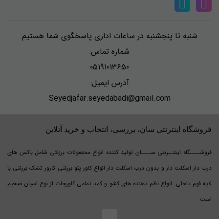
شنبه تا پنجشنبه در ساعات اداری پاسخگوی شما هستیم
شماره تماس:
05191013650
آدرس ایمیل:
Seyedjafar.seyedabadi@gmail.com
فروشگاه اینترنتی سان، بررسی، انتخاب و خرید آنلاین
فروشــــگاه اینتــرنتی ســــان تولید کننده انواع محصولات برزنتی شامل باکس های
درب دار اسکلت دار و بدون درب اسکلت دار انواع کاور پتو برزنتی کارور تشک برزنتی با
لایه فوم داخلی .انواع نظم دهنده های کشو و کمد تمامی کاورجات از نوع اسپان ضخیم
است