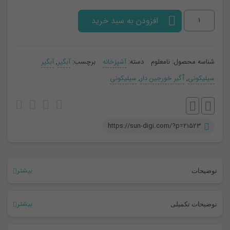
آبگیر
افزودن به سبد خرید
خورجین
دار
شناسه محصول:
نامعلوم
دسته:
آشپزخانه
برچسب:
آبگیر
,
آبگیر
عدد
سیلیکونی
,
آّگیر خورجین دار
,
سیلیکونی
https://sun-digi.com/?p=21523
بیشتر
توضیحات
آبگیر خورجین دار
بیشتر
توضیحات تکمیلی
آبگیر دورسینک سیلیکونی چند منظوره کیفیت عالی