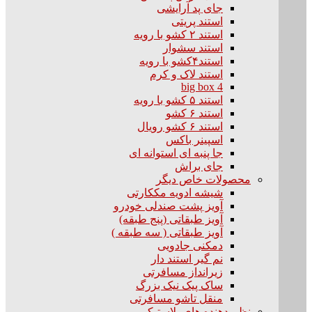
جای پد آرایشی
استند پریتی
استند ۲ کشو با رویه
استند سشوار
استند۴کشو با رویه
استند لاک و کرم
big box 4
استند ۵ کشو با رویه
استند ۶ کشو
استند ۶ کشو رویال
اسپینر باکس
جا پنبه ای استوانه ای
جای براش
محصولات خاص دیگر
شیشه ادویه مککارتی
آویز پشت صندلی خودرو
آویز طبقاتی (پنج طبقه)
آویز طبقاتی ( سه طبقه )
دمکنی جادویی
نم گیر استند دار
زیرانداز مسافرتی
ساک پیک نیک بزرگ
منقل تاشو مسافرتی
نظم دهنده های پلاستیکی