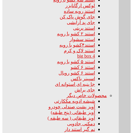
لوکس ارگانایزر
استند رویه ساده
جای گوش پاک کن
جای پد آرایشی
استند پریتی
استند ۲ کشو با رویه
استند سشوار
استند۴کشو با رویه
استند لاک و کرم
big box 4
استند ۵ کشو با رویه
استند ۶ کشو
استند ۶ کشو رویال
اسپینر باکس
جا پنبه ای استوانه ای
جای براش
محصولات خاص دیگر
شیشه ادویه مککارتی
آویز پشت صندلی خودرو
آویز طبقاتی (پنج طبقه)
آویز طبقاتی ( سه طبقه )
دمکنی جادویی
نم گیر استند دار