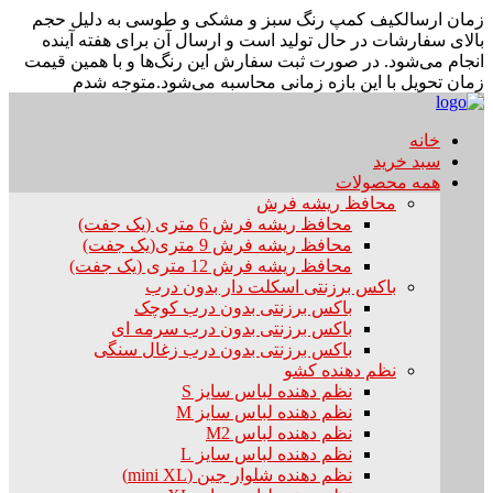
زمان ارسال
کیف کمپ رنگ سبز و مشکی و طوسی به دلیل حجم
بالای سفارشات در حال تولید است و ارسال آن برای هفته آینده
انجام می‌شود. در صورت ثبت سفارش این رنگ‌ها و با همین قیمت
زمان تحویل با این بازه زمانی محاسبه می‌شود.
متوجه شدم
خانه
سبد خرید
همه محصولات
محافظ ریشه فرش
محافظ ریشه فرش 6 متری (یک جفت)
محافظ ریشه فرش 9 متری(یک جفت)
محافظ ریشه فرش 12 متری (یک جفت)
باکس برزنتی اسکلت دار بدون درب
باکس برزنتی بدون درب کوچک
باکس برزنتی بدون درب سرمه ای
باکس برزنتی بدون درب زغال سنگی
نظم دهنده کشو
نظم دهنده لباس سایز S
نظم دهنده لباس سایز M
نظم دهنده لباس M2
نظم دهنده لباس سایز L
نظم دهنده شلوار جین (mini XL)