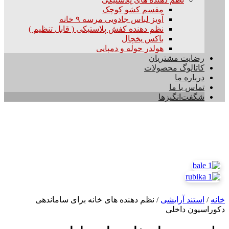
مقسم کشو کوچک
آویز لباس جادویی مرسه ۹ خانه
نظم دهنده کفش پلاستیکی ( قابل تنظیم )
باکس یخچال
هولدر حوله و دمپایی
رضایت مشتریان
کاتالوگ محصولات
درباره ما
تماس با ما
شگفت‌انگیزها
خانه
/
استند آرایشی
/
نظم دهنده های خانه برای ساماندهی
دکوراسیون داخلی