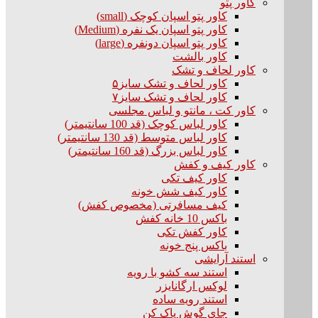
کاور پتو
کاور پتو اسپان کوچک (small)
کاور پتو اسپان یک نفره (Medium)
کاور پتو اسپان دونفره (large)
کاور بالشت
کاور لحاف و تشک
کاور لحاف و تشک سایز۵
کاور لحاف و تشک سایز۷
کاور کت ، مانتو و لباس مجلسی
کاور لباس کوچک (قد 100 سانتیمتر)
کاور لباس متوسط (قد 130 سانتیمتر)
کاور لباس بزرگ (قد 160 سانتیمتر)
کاور کیف و کفش
کاور کیف تکی
کاور کیف شش خونه
کیف مسافرتی (مخصوص کفش)
باکس 10 خانه کفش
کاور کفش تکی
باکس پنج خونه
استند آرایشی
استند سه کشو با رویه
لوکس ارگانایزر
استند رویه ساده
جای گوش پاک کن