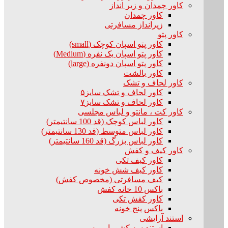
کاور چمدان و زیر انداز
کاور چمدان
زیرانداز مسافرتی
کاور پتو
کاور پتو اسپان کوچک (small)
کاور پتو اسپان یک نفره (Medium)
کاور پتو اسپان دونفره (large)
کاور بالشت
کاور لحاف و تشک
کاور لحاف و تشک سایز۵
کاور لحاف و تشک سایز۷
کاور کت ، مانتو و لباس مجلسی
کاور لباس کوچک (قد 100 سانتیمتر)
کاور لباس متوسط (قد 130 سانتیمتر)
کاور لباس بزرگ (قد 160 سانتیمتر)
کاور کیف و کفش
کاور کیف تکی
کاور کیف شش خونه
کیف مسافرتی (مخصوص کفش)
باکس 10 خانه کفش
کاور کفش تکی
باکس پنج خونه
استند آرایشی
استند سه کشو با رویه