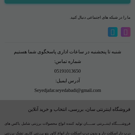
ما را در شبکه های اجتماعی دنبال کنید.
شنبه تا پنجشنبه در ساعات اداری پاسخگوی شما هستیم
شماره تماس:
05191013650
آدرس ایمیل:
Seyedjafar.seyedabadi@gmail.com
فروشگاه اینترنتی سان، بررسی، انتخاب و خرید آنلاین
فروشــــگاه اینتــرنتی ســــان تولید کننده انواع محصولات برزنتی شامل باکس های
درب دار اسکلت دار و بدون درب اسکلت دار انواع کاور پتو برزنتی کارور تشک برزنتی