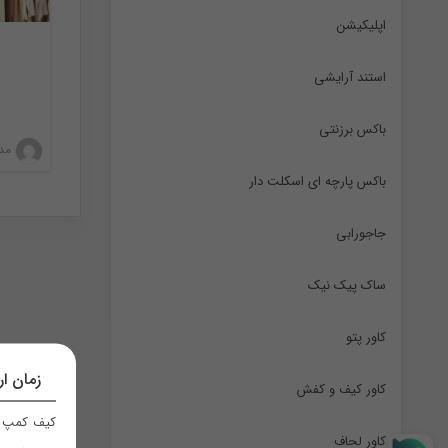
اپلیکیشن
استند آرایشی
باکس برزنتی
مدی
باکس پارچه ای اسکلت دار
جاجورابی
ساک پیک نیک
کاور پتو
زمان ار
کاور کیف و کفش
کیف کمپ ر
کاور لحاف