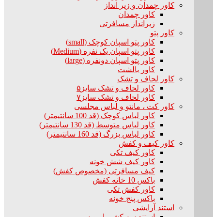
کاور چمدان و زیر انداز
کاور چمدان
زیرانداز مسافرتی
کاور پتو
کاور پتو اسپان کوچک (small)
کاور پتو اسپان یک نفره (Medium)
کاور پتو اسپان دونفره (large)
کاور بالشت
کاور لحاف و تشک
کاور لحاف و تشک سایز۵
کاور لحاف و تشک سایز۷
کاور کت ، مانتو و لباس مجلسی
کاور لباس کوچک (قد 100 سانتیمتر)
کاور لباس متوسط (قد 130 سانتیمتر)
کاور لباس بزرگ (قد 160 سانتیمتر)
کاور کیف و کفش
کاور کیف تکی
کاور کیف شش خونه
کیف مسافرتی (مخصوص کفش)
باکس 10 خانه کفش
کاور کفش تکی
باکس پنج خونه
استند آرایشی
استند سه کشو با رویه