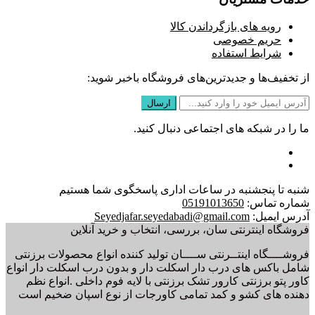
رویه های بازگرداندن کالا
حریم خصوصی
شرایط استفاده
از تخفیف‌ها و جدیدترین‌های فروشگاه باخبر شوید:
ما را در شبکه های اجتماعی دنبال کنید.
شنبه تا پنجشنبه در ساعات اداری پاسخگوی شما هستیم
شماره تماس:
05191013650
آدرس ایمیل:
Seyedjafar.seyedabadi@gmail.com
فروشگاه اینترنتی سان، بررسی، انتخاب و خرید آنلاین
فروشــــگاه اینتــرنتی ســــان تولید کننده انواع محصولات برزنتی
شامل باکس های درب دار اسکلت دار و بدون درب اسکلت دار انواع
کاور پتو برزنتی کارور تشک برزنتی با لایه فوم داخلی .انواع نظم
دهنده های کشو و کمد تمامی کاورجات از نوع اسپان ضخیم است