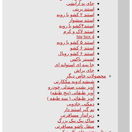
جای پد آرایشی
استند پریتی
استند ۲ کشو با رویه
استند سشوار
استند۴کشو با رویه
استند لاک و کرم
big box 4
استند ۵ کشو با رویه
استند ۶ کشو
استند ۶ کشو رویال
اسپینر باکس
جا پنبه ای استوانه ای
جای براش
محصولات خاص دیگر
شیشه ادویه مککارتی
آویز پشت صندلی خودرو
آویز طبقاتی (پنج طبقه)
آویز طبقاتی ( سه طبقه )
دمکنی جادویی
نم گیر استند دار
زیرانداز مسافرتی
ساک پیک نیک بزرگ
منقل تاشو مسافرتی
نظم دهنده های پلاستیکی