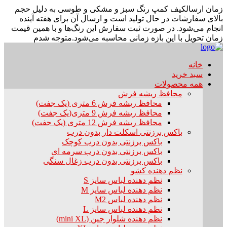
زمان ارسال
کیف کمپ رنگ سبز و مشکی و طوسی به دلیل حجم
بالای سفارشات در حال تولید است و ارسال آن برای هفته آینده
انجام می‌شود. در صورت ثبت سفارش این رنگ‌ها و با همین قیمت
زمان تحویل با این بازه زمانی محاسبه می‌شود.
متوجه شدم
خانه
سبد خرید
همه محصولات
محافظ ریشه فرش
محافظ ریشه فرش 6 متری (یک جفت)
محافظ ریشه فرش 9 متری(یک جفت)
محافظ ریشه فرش 12 متری (یک جفت)
باکس برزنتی اسکلت دار بدون درب
باکس برزنتی بدون درب کوچک
باکس برزنتی بدون درب سرمه ای
باکس برزنتی بدون درب زغال سنگی
نظم دهنده کشو
نظم دهنده لباس سایز S
نظم دهنده لباس سایز M
نظم دهنده لباس M2
نظم دهنده لباس سایز L
نظم دهنده شلوار جین (mini XL)