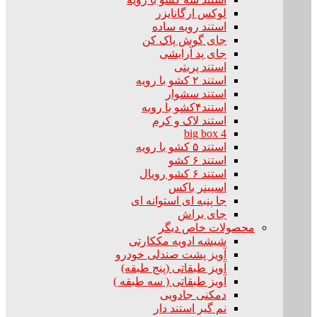
لوکس ارگانایزر
استند رویه ساده
جای گوش پاک کن
جای پد آرایشی
استند پریتی
استند ۲ کشو با رویه
استند سشوار
استند۴کشو با رویه
استند لاک و کرم
big box 4
استند ۵ کشو با رویه
استند ۶ کشو
استند ۶ کشو رویال
اسپینر باکس
جا پنبه ای استوانه ای
جای براش
محصولات خاص دیگر
شیشه ادویه مککارتی
آویز پشت صندلی خودرو
آویز طبقاتی (پنج طبقه)
آویز طبقاتی ( سه طبقه )
دمکنی جادویی
نم گیر استند دار