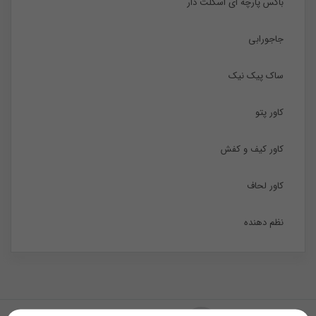
باکس پارچه ای اسکلت دار
جاجورابی
ساک پیک نیک
کاور پتو
کاور کیف و کفش
کاور لحاف
نظم دهنده