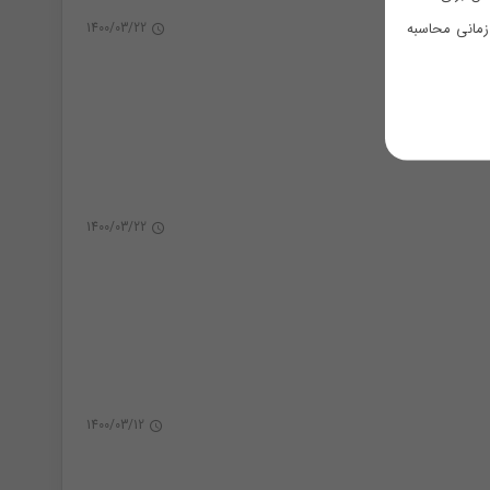
نظم دهنده
زمانی محاسبه
1400/03/22
0
جاجورابی
1400/03/22
0
1400/03/12