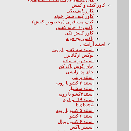
کاور کیف و کفش
کاور کیف تکی
کاور کیف شش خونه
کیف مسافرتی (مخصوص کفش)
باکس 10 خانه کفش
کاور کفش تکی
باکس پنج خونه
استند آرایشی
استند سه کشو با رویه
لوکس ارگانایزر
استند رویه ساده
جای گوش پاک کن
جای پد آرایشی
استند پریتی
استند ۲ کشو با رویه
استند سشوار
استند۴کشو با رویه
استند لاک و کرم
big box 4
استند ۵ کشو با رویه
استند ۶ کشو
استند ۶ کشو رویال
اسپینر باکس