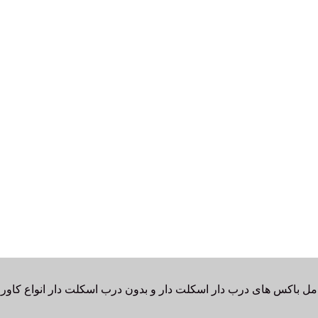
امل باکس های درب دار اسکلت دار و بدون درب اسکلت دار انواع کاور پت