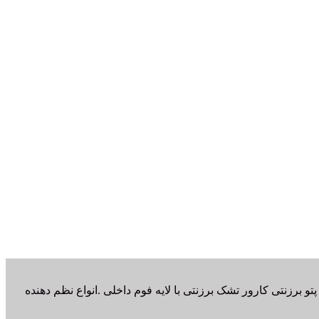
و برزنتی کارور تشک برزنتی با لایه فوم داخلی .انواع نظم دهنده