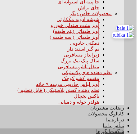
جا پنبه ای استوانه ای
جای براش
محصولات خاص دیگر
شیشه ادویه مککارتی
آویز پشت صندلی خودرو
آویز طبقاتی (پنج طبقه)
آویز طبقاتی ( سه طبقه )
دمکنی جادویی
نم گیر استند دار
زیرانداز مسافرتی
ساک پیک نیک بزرگ
منقل تاشو مسافرتی
نظم دهنده های پلاستیکی
مقسم کشو کوچک
آویز لباس جادویی مرسه ۹ خانه
نظم دهنده کفش پلاستیکی ( قابل تنظیم )
باکس یخچال
هولدر حوله و دمپایی
رضایت مشتریان
کاتالوگ محصولات
درباره ما
تماس با ما
شگفت‌انگیزها