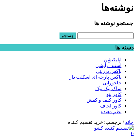
نوشته‌ها
جستجو نوشته ها
جستجو
برای:
دسته ها
اپلیکیشن
استند آرایشی
باکس برزنتی
باکس پارچه ای اسکلت دار
جاجورابی
ساک پیک نیک
کاور پتو
کاور کیف و کفش
کاور لحاف
نظم دهنده
خانه
/
برچسب: خرید تقسیم کننده
0