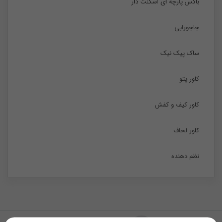
باکس پارچه ای اسکلت دار
جاجورابی
ساک پیک نیک
کاور پتو
کاور کیف و کفش
کاور لحاف
نظم دهنده