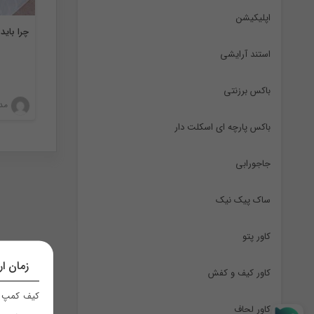
اپلیکیشن
چرا باید
استند آرایشی
باکس برزنتی
مدی
باکس پارچه ای اسکلت دار
جاجورابی
ساک پیک نیک
کاور پتو
زمان ار
کاور کیف و کفش
کیف کمپ ر
کاور لحاف