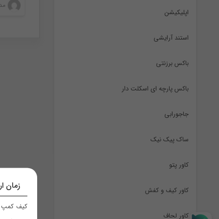
مدی
اپلیکیشن
استند آرایشی
باکس برزنتی
باکس پارچه ای اسکلت دار
جاجورابی
ساک پیک نیک
کاور پتو
زمان ار
کاور کیف و کفش
کیف کمپ ر
کاور لحاف