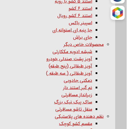
استند ۵ کشو با رویه
استند ۶ کشو
استند ۶ کشو رویال
اسپینر باکس
جا پنبه ای استوانه ای
جای براش
محصولات خاص دیگر
شیشه ادویه مککارتی
آویز پشت صندلی خودرو
آویز طبقاتی (پنج طبقه)
آویز طبقاتی ( سه طبقه )
دمکنی جادویی
نم گیر استند دار
زیرانداز مسافرتی
ساک پیک نیک بزرگ
منقل تاشو مسافرتی
نظم دهنده های پلاستیکی
مقسم کشو کوچک