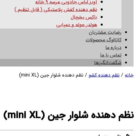
آویز لباس جادویی مرسه ۹ خانه
نظم دهنده کفش پلاستیکی ( قابل تنظیم )
باکس یخچال
هولدر حوله و دمپایی
رضایت مشتریان
کاتالوگ محصولات
درباره ما
تماس با ما
شگفت‌انگیزها
خانه
/
نظم دهنده کشو
/ نظم دهنده شلوار جین (mini XL)
نظم دهنده شلوار جین (mini XL)