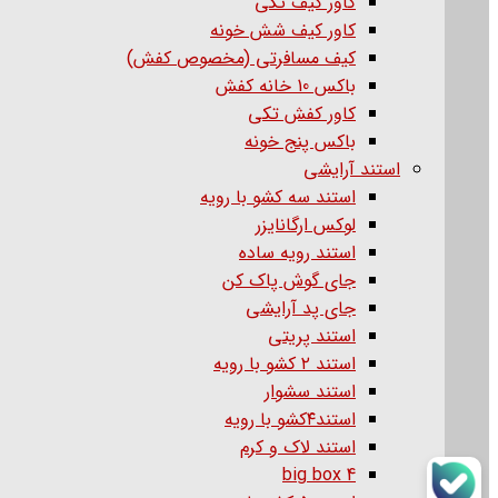
کاور کیف تکی
کاور کیف شش خونه
کیف مسافرتی (مخصوص کفش)
باکس 10 خانه کفش
کاور کفش تکی
باکس پنج خونه
استند آرایشی
استند سه کشو با رویه
لوکس ارگانایزر
استند رویه ساده
جای گوش پاک کن
جای پد آرایشی
استند پریتی
استند ۲ کشو با رویه
استند سشوار
استند۴کشو با رویه
استند لاک و کرم
big box 4