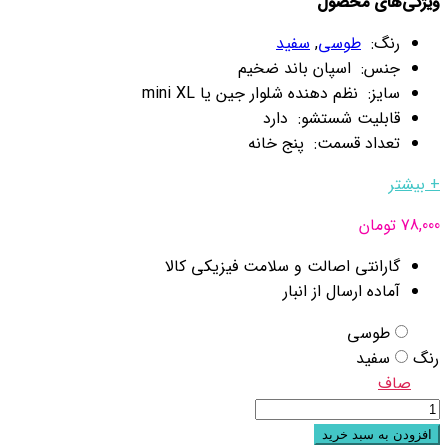
ویژگی‌های محصول
رنگ:
طوسی
,
سفید
جنس: اسپان باند ضخیم
سایز: نظم دهنده شلوار جین یا mini XL
قابلیت شستشو: دارد
تعداد قسمت: پنج خانه
+ بیشتر
78,000
تومان
گارانتی اصالت و سلامت فیزیکی کالا
آماده ارسال از انبار
طوسی
رنگ
سفید
صاف
نظم
دهنده
افزودن به سبد خرید