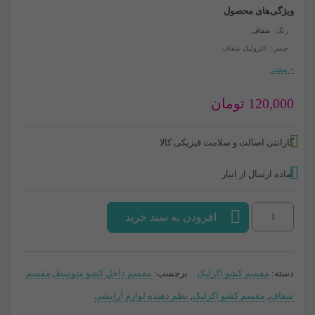
ویژگی‌های محصول
رنگ:
شفاف
جنس: اکرولیک شفاف
+ بیشتر
120,000
تومان
گارانتی اصالت و سلامت فیزیکی کالا
آماده ارسال از انبار
مقسم
افزودن به سبد خرید
کشو
متوسط
دسته:
مقسم کشو اکرلیک
برچسب:
مقسم داخل کشو متوسط
,
مقسم
عدد
شفاف
,
مقسم کشو اکرلیک
,
نظم دهنده لوازم آرایشی