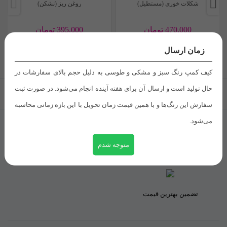
شکلات خوری (مستطیل)
روغن ریز (نشکن)
نشانی ایمیل شما منتشر نخواهد شد.
بخش‌های موردنیاز علامت‌گذاری
اینترنتی سان از طریق راه های ارتباطی زیر عمل نمایید
.
متوسط
شده‌اند
*
470,000
تومان
395,000
تومان
شماره های تماس
:
قابلیت شستشو
امتیاز شما
*
زمان ارسال
دارد
دیدگاه شما
*
۰۹۹۰۴۶۰۰۱۷۷
کیف کمپ رنگ سبز و مشکی و طوسی به دلیل حجم بالای سفارشات در
حال تولید است و ارسال آن برای هفته آینده انجام می‌شود. در صورت ثبت
بازگشت به بالا
۰۹۹۰۴۶۰۰۱۸۸
سفارش این رنگ‌ها و با همین قیمت زمان تحویل با این بازه زمانی محاسبه
می‌شود.
ارتباط از واتس اپ:
۰۹۹۰۴۶۰۰۱۸۸
متوجه شدم
ایمیل:
Seyedjafar.seyedabadi@gmail.com
ضمانت برگشت
تحویل اکسپرس
اینستاگرام:
sun_organizer
تضمین بهترین قیمت
تلگرام:
sun_digi
نام
*
مشاهده انواع نظم دهنده از فروشگاه اینترنتی سان