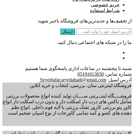
حریم خصوصی
شرایط استفاده
از تخفیف‌ها و جدیدترین‌های فروشگاه باخبر شوید:
ما را در شبکه های اجتماعی دنبال کنید.
شنبه تا پنجشنبه در ساعات اداری پاسخگوی شما هستیم
شماره تماس:
05191013650
آدرس ایمیل:
Seyedjafar.seyedabadi@gmail.com
فروشگاه اینترنتی سان، بررسی، انتخاب و خرید آنلاین
فروشــــگاه اینتــرنتی ســــان تولید کننده انواع محصولات برزنتی
شامل باکس های درب دار اسکلت دار و بدون درب اسکلت دار انواع
کاور پتو برزنتی کارور تشک برزنتی با لایه فوم داخلی .انواع نظم
دهنده های کشو و کمد تمامی کاورجات از نوع اسپان ضخیم است
کلیه حقوق این سایت متعلق به فروشگاه سان می‌باشد. | طراحی و