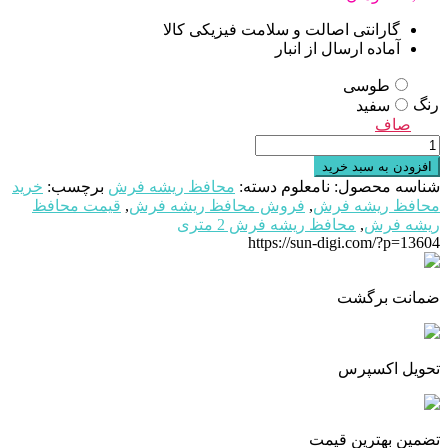
گارانتی اصالت و سلامت فیزیکی کالا
آماده ارسال از انبار
طوسی
رنگ
سفید
صاف
محافظ
ریشه
افزودن به سبد خرید
فرش
شناسه محصول:
نامعلوم
دسته:
محافظ ریشه فرش
برچسب:
خرید
6
محافظ ریشه فرش
,
فروش محافظ ریشه فرش
,
قیمت محافظ
متری
ریشه فرش
,
محافظ ریشه فرش 2 متری
(یک
https://sun-digi.com/?p=13604
جفت)
عدد
ضمانت برگشت
تحویل اکسپرس
تضمین بهترین قیمت