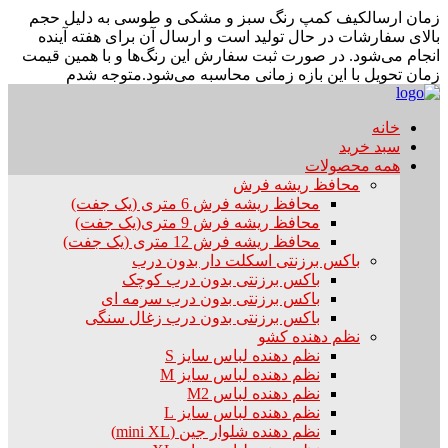
زمان ارسال
کیف کمپ رنگ سبز و مشکی و طوسی به دلیل حجم
بالای سفارشات در حال تولید است و ارسال آن برای هفته آینده
انجام می‌شود. در صورت ثبت سفارش این رنگ‌ها و با همین قیمت
زمان تحویل با این بازه زمانی محاسبه می‌شود.
متوجه شدم
خانه
سبد خرید
همه محصولات
محافظ ریشه فرش
محافظ ریشه فرش 6 متری (یک جفت)
محافظ ریشه فرش 9 متری(یک جفت)
محافظ ریشه فرش 12 متری (یک جفت)
باکس برزنتی اسکلت دار بدون درب
باکس برزنتی بدون درب کوچک
باکس برزنتی بدون درب سرمه ای
باکس برزنتی بدون درب زغال سنگی
نظم دهنده کشو
نظم دهنده لباس سایز S
نظم دهنده لباس سایز M
نظم دهنده لباس M2
نظم دهنده لباس سایز L
نظم دهنده شلوار جین (mini XL)