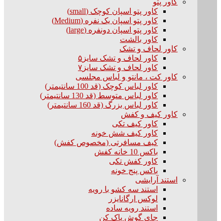
کاور پتو
کاور پتو اسپان کوچک (small)
کاور پتو اسپان یک نفره (Medium)
کاور پتو اسپان دونفره (large)
کاور بالشت
کاور لحاف و تشک
کاور لحاف و تشک سایز۵
کاور لحاف و تشک سایز۷
کاور کت ، مانتو و لباس مجلسی
کاور لباس کوچک (قد 100 سانتیمتر)
کاور لباس متوسط (قد 130 سانتیمتر)
کاور لباس بزرگ (قد 160 سانتیمتر)
کاور کیف و کفش
کاور کیف تکی
کاور کیف شش خونه
کیف مسافرتی (مخصوص کفش)
باکس 10 خانه کفش
کاور کفش تکی
باکس پنج خونه
استند آرایشی
استند سه کشو با رویه
لوکس ارگانایزر
استند رویه ساده
جای گوش پاک کن