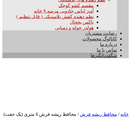
مقسم کشو کوچک
آویز لباس جادویی مرسه ۹ خانه
نظم دهنده کفش پلاستیکی ( قابل تنظیم )
باکس یخچال
هولدر حوله و دمپایی
رضایت مشتریان
کاتالوگ محصولات
درباره ما
تماس با ما
شگفت‌انگیزها
خانه
/
محافظ ریشه فرش
/ محافظ ریشه فرش 6 متری (یک جفت)