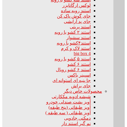
لوکس ارگانایزر
استند رویه ساده
جای گوش پاک کن
جای پد آرایشی
استند پریتی
استند ۲ کشو با رویه
استند سشوار
استند۴کشو با رویه
استند لاک و کرم
big box 4
استند ۵ کشو با رویه
استند ۶ کشو
استند ۶ کشو رویال
اسپینر باکس
جا پنبه ای استوانه ای
جای براش
محصولات خاص دیگر
شیشه ادویه مککارتی
آویز پشت صندلی خودرو
آویز طبقاتی (پنج طبقه)
آویز طبقاتی ( سه طبقه )
دمکنی جادویی
نم گیر استند دار