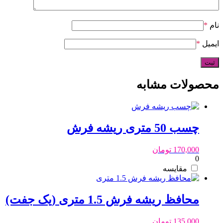
نام
*
ایمیل
*
محصولات مشابه
چسب 50 متری ریشه فرش
170,000
تومان
0
مقایسه
محافظ ریشه فرش 1.5 متری (یک جفت)
135,000
تومان