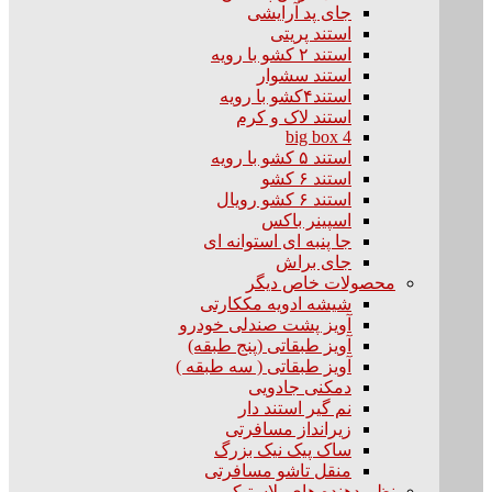
جای پد آرایشی
استند پریتی
استند ۲ کشو با رویه
استند سشوار
استند۴کشو با رویه
استند لاک و کرم
big box 4
استند ۵ کشو با رویه
استند ۶ کشو
استند ۶ کشو رویال
اسپینر باکس
جا پنبه ای استوانه ای
جای براش
محصولات خاص دیگر
شیشه ادویه مککارتی
آویز پشت صندلی خودرو
آویز طبقاتی (پنج طبقه)
آویز طبقاتی ( سه طبقه )
دمکنی جادویی
نم گیر استند دار
زیرانداز مسافرتی
ساک پیک نیک بزرگ
منقل تاشو مسافرتی
نظم دهنده های پلاستیکی