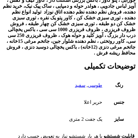
جورابی ، پتو کاور ، باکس برزنتی اسکلت دار ، کاور کیف و کفش ،
آویز لباس جادویی ، هولدر حوله و دمپایی ، ساک پیک نیک، خرید نظم
دهنده، فروش نظم دهنده
نظم دهنده اتاق نوزاد تولید انواع نظم
دهنده ، توری سبزی خشک کن ، کاور پتو یک نفره ، توری سبزی
خشک کن دو طبقه ، توری سبزی خشک کن چهار طبقه ،
فروش
ظروف فریزری ، ظروف فریزری 1000 سی سی ، باکس یخچالی
درب دار بزرگ ، آویز کلید و حوله هوک ، ظروف فریزری 250 سی
سی، کاور روتختی ، نظم دهنده شلوار جین، جاتخم مرغی 15خانه ،
جاتخم مرغی دنزی (12خانه) ، باکس یخچالی دوسبد دنزی ، فروش
محافظ ریشه فرش .
توضیحات تکمیلی
رنگ
طوسی
,
سفید
جنس
حریر اعلا
سایز
یک جفت 2 متری
قابلیت شستشو
با هر بار شستشو نیاز به تعویض چسب دارد