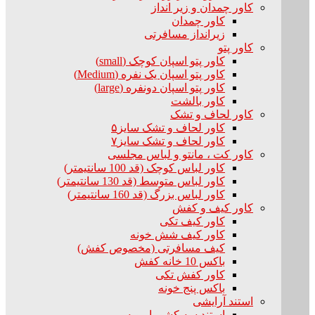
کاور چمدان و زیر انداز
کاور چمدان
زیرانداز مسافرتی
کاور پتو
کاور پتو اسپان کوچک (small)
کاور پتو اسپان یک نفره (Medium)
کاور پتو اسپان دونفره (large)
کاور بالشت
کاور لحاف و تشک
کاور لحاف و تشک سایز۵
کاور لحاف و تشک سایز۷
کاور کت ، مانتو و لباس مجلسی
کاور لباس کوچک (قد 100 سانتیمتر)
کاور لباس متوسط (قد 130 سانتیمتر)
کاور لباس بزرگ (قد 160 سانتیمتر)
کاور کیف و کفش
کاور کیف تکی
کاور کیف شش خونه
کیف مسافرتی (مخصوص کفش)
باکس 10 خانه کفش
کاور کفش تکی
باکس پنج خونه
استند آرایشی
استند سه کشو با رویه