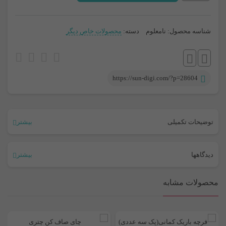
زباله
کابینتی
شناسه محصول:
نامعلوم
دسته:
محصولات خاص دیگر
عدد
https://sun-digi.com/?p=28604
توضیحات تکمیلی
بیشتر
رنگ
دیدگاهها
بیشتر
طوسی
,
سفید
,
موکایی
,
وانیلی
هیچ دیدگاهی برای این محصول نوشته نشده است.
محصولات مشابه
اولین نفری باشید که دیدگاهی را ارسال می کنید برای “سطل زباله کابینتی”
نشانی ایمیل شما منتشر نخواهد شد.
بخش‌های موردنیاز علامت‌گذاری