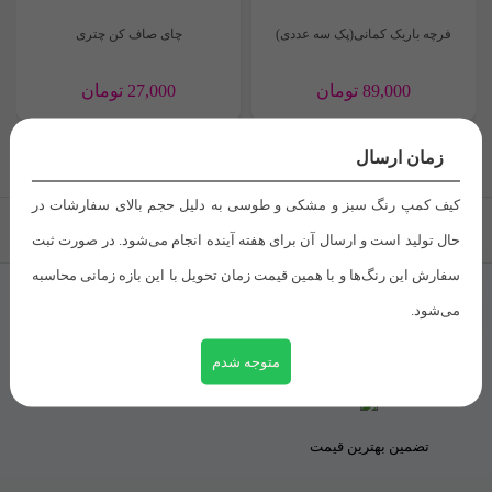
فرچه باریک کمانی(پک سه عددی)
چای صاف کن چتری
شده‌اند
*
امتیاز شما
*
89,000
تومان
27,000
تومان
دیدگاه شما
*
زمان ارسال
کیف کمپ رنگ سبز و مشکی و طوسی به دلیل حجم بالای سفارشات در
بازگشت به بالا
حال تولید است و ارسال آن برای هفته آینده انجام می‌شود. در صورت ثبت
سفارش این رنگ‌ها و با همین قیمت زمان تحویل با این بازه زمانی محاسبه
می‌شود.
ضمانت برگشت
تحویل اکسپرس
متوجه شدم
نام
*
تضمین بهترین قیمت