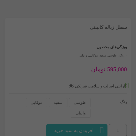
سطل زباله کابینتی
ویژگی‌های محصول
رنگ:
طوسی
,
سفید
,
موکایی
,
وانیلی
595,000
تومان
گارانتی اصالت و سلامت فیزیکی کالا
رنگ
طوسی
سفید
موکایی
وانیلی
سطل
افزودن به سبد خرید