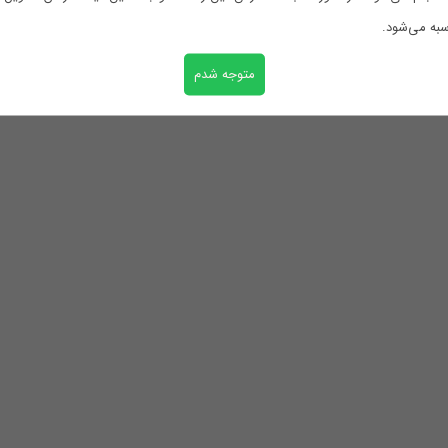
ر صورت نیاز با تیراژ بالا به شما بزرگواران عرضه می ش
به می‌شود.
متوجه شدم