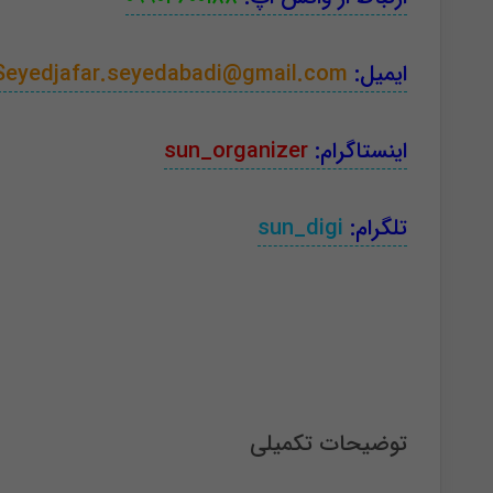
ایمیل:
Seyedjafar.seyedabadi@gmail.com
اینستاگرام:
sun_organizer
تلگرام:
sun_digi
توضیحات تکمیلی