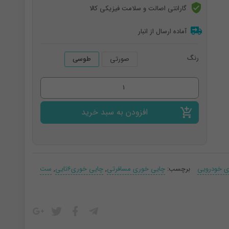
گارانتی اصالت و سلامت فیزیکی کالا
آماده ارسال از انبار
رنگ
صورتی
طوسی
ست
چایی
افزودن به سبد خرید
خوری
مسافرتی
6
نفره
ی خودرویی
برچسب:
چایی خوری مسافرتی
,
چایی خوری6تایی
,
ست
عدد