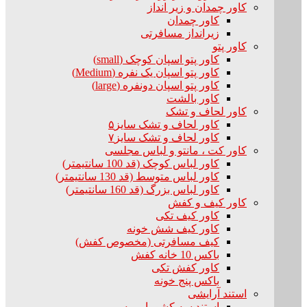
کاور چمدان و زیر انداز
کاور چمدان
زیرانداز مسافرتی
کاور پتو
کاور پتو اسپان کوچک (small)
کاور پتو اسپان یک نفره (Medium)
کاور پتو اسپان دونفره (large)
کاور بالشت
کاور لحاف و تشک
کاور لحاف و تشک سایز۵
کاور لحاف و تشک سایز۷
کاور کت ، مانتو و لباس مجلسی
کاور لباس کوچک (قد 100 سانتیمتر)
کاور لباس متوسط (قد 130 سانتیمتر)
کاور لباس بزرگ (قد 160 سانتیمتر)
کاور کیف و کفش
کاور کیف تکی
کاور کیف شش خونه
کیف مسافرتی (مخصوص کفش)
باکس 10 خانه کفش
کاور کفش تکی
باکس پنج خونه
استند آرایشی
استند سه کشو با رویه