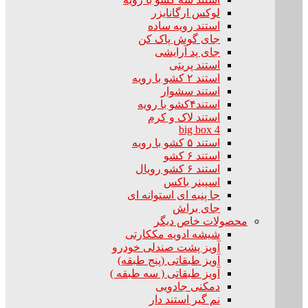
لوکس ارگانایزر
استند رویه ساده
جای گوش پاک کن
جای پد آرایشی
استند پریتی
استند ۲ کشو با رویه
استند سشوار
استند۴کشو با رویه
استند لاک و کرم
big box 4
استند ۵ کشو با رویه
استند ۶ کشو
استند ۶ کشو رویال
اسپینر باکس
جا پنبه ای استوانه ای
جای براش
محصولات خاص دیگر
شیشه ادویه مککارتی
آویز پشت صندلی خودرو
آویز طبقاتی (پنج طبقه)
آویز طبقاتی ( سه طبقه )
دمکنی جادویی
نم گیر استند دار