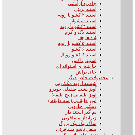
جای پد آرایشی
استند پریتی
استند ۲ کشو با رویه
استند سشوار
استند۴کشو با رویه
استند لاک و کرم
big box 4
استند ۵ کشو با رویه
استند ۶ کشو
استند ۶ کشو رویال
اسپینر باکس
جا پنبه ای استوانه ای
جای براش
محصولات خاص دیگر
شیشه ادویه مککارتی
آویز پشت صندلی خودرو
آویز طبقاتی (پنج طبقه)
آویز طبقاتی ( سه طبقه )
دمکنی جادویی
نم گیر استند دار
زیرانداز مسافرتی
ساک پیک نیک بزرگ
منقل تاشو مسافرتی
نظم دهنده های پلاستیکی