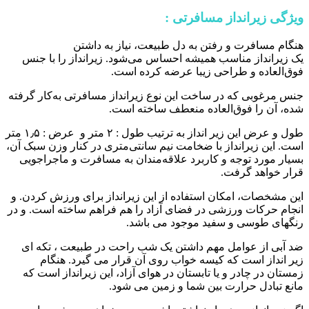
ویژگی زیرانداز مسافرتی :
هنگام مسافرت و رفتن به دل طبیعت، نیاز به داشتن
یک زیر‌انداز مناسب همیشه احساس می‌شود. زیر‌انداز را با جنس
فوق‌العاده و طراحی زیبا عرضه کرده است.
جنس مرغوبی که در ساخت این نوع زیر‌انداز مسافرتی به‌کار گرفته
شده، آن‌ را فوق‌العاده منعطف ساخته است.
طول و عرض این زیر انداز به ترتیب طول : ۲ متر و عرض : ۱٫۵ متر
است. این زیر‌انداز با ضخامت نیم سانتی‌متری در کنار وزن سبک آن،
بسیار مورد توجه و کاربرد علاقه‌مندان به مسافرت و ماجراجویی
قرار خواهد گرفت.
این مشخصات، امکان استفاده از این زیر‌انداز برای ورزش کردن. و
انجام حرکات ورزشی در فضای آزاد را هم فراهم ساخته است. و در
رنگهای طوسی و سفید موجود می باشد.
ضد آبی از عوامل مهم داشتن یک شب راحت در طبیعت ، تکه ای
زیر انداز است که کیسه خواب روی آن قرار می گیرد. هنگام
زمستان در چادر و یا تابستان در هوای آزاد، این زیرانداز است که
مانع تبادل حرارت بین شما و زمین می شود.