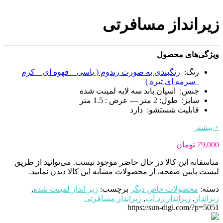
زیرانداز مسافرتی
ویژگی‌های محصول
رنگ:
رنگبندی به صورت رندوم ( یاسی _ قهوه ای _ کرم
_سرمه ای تیره )
جنس: اسپان باند سه لایه لمینت شده
سایز: طول: 2 متر — عرض : 1.5 متر
قابلیت شستشو: دارد
+ بیشتر
79,000
تومان
متاسفانه این کالا در حال حاضر موجود نیست. می‌توانید از طریق
لیست پایین صفحه، از محصولات مشابه این کالا دیدن نمایید.
دسته:
محصولات خاص دیگر
برچسب:
زیر انداز لمینت شده
,
زیرانداز
,
زیرانداز زد آب
,
زیرانداز مسافرتی
https://sun-digi.com/?p=5051