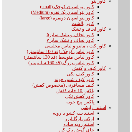
کاور پتو
کاور پتو اسپان کوچک (small)
کاور پتو اسپان یک نفره (Medium)
کاور پتو اسپان دونفره (large)
کاور بالشت
کاور لحاف و تشک
کاور لحاف و تشک سایز۵
کاور لحاف و تشک سایز۷
کاور کت ، مانتو و لباس مجلسی
کاور لباس کوچک (قد 100 سانتیمتر)
کاور لباس متوسط (قد 130 سانتیمتر)
کاور لباس بزرگ (قد 160 سانتیمتر)
کاور کیف و کفش
کاور کیف تکی
کاور کیف شش خونه
کیف مسافرتی (مخصوص کفش)
باکس 10 خانه کفش
کاور کفش تکی
باکس پنج خونه
استند آرایشی
استند سه کشو با رویه
لوکس ارگانایزر
استند رویه ساده
جای گوش پاک کن