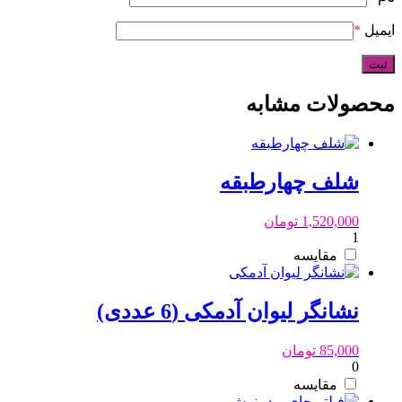
ایمیل
*
محصولات مشابه
شلف چهارطبقه
1,520,000
تومان
1
مقایسه
نشانگر لیوان آدمکی (6 عددی)
85,000
تومان
0
مقایسه