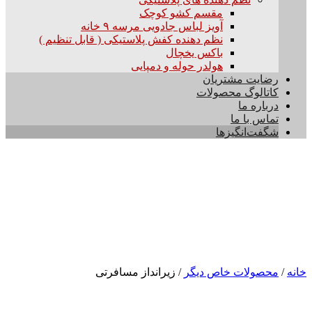
مقسم کشو کوچک
آویز لباس جادویی مرسه ۹ خانه
نظم دهنده کفش پلاستیکی ( قابل تنظیم )
باکس یخچال
هولدر حوله و دمپایی
رضایت مشتریان
کاتالوگ محصولات
درباره ما
تماس با ما
شگفت‌انگیزها
خانه
/
محصولات خاص دیگر
/ زیرانداز مسافرتی