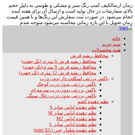
زمان ارسال
کیف کمپ رنگ سبز و مشکی و طوسی به دلیل حجم
بالای سفارشات در حال تولید است و ارسال آن برای هفته آینده
انجام می‌شود. در صورت ثبت سفارش این رنگ‌ها و با همین قیمت
زمان تحویل با این بازه زمانی محاسبه می‌شود.
متوجه شدم
خانه
سبد خرید
همه محصولات
محافظ ریشه فرش
محافظ ریشه فرش 6 متری (یک جفت)
محافظ ریشه فرش 9 متری(یک جفت)
محافظ ریشه فرش 12 متری (یک جفت)
باکس برزنتی اسکلت دار بدون درب
باکس برزنتی بدون درب کوچک
باکس برزنتی بدون درب سرمه ای
باکس برزنتی بدون درب زغال سنگی
نظم دهنده کشو
نظم دهنده لباس سایز S
نظم دهنده لباس سایز M
نظم دهنده لباس M2
نظم دهنده لباس سایز L
نظم دهنده شلوار جین (mini XL)