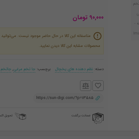
90,000
تومان
متاسفانه این کالا در حال حاضر موجود نیست. می‌توانید
محصولات مشابه این کالا دیدن نمایید.
دسته:
نظم دهنده های یخچال
برچسب:
جا تخم مرغی
,
جاتخم 
https://sun-digi.com/?p=13585
ضمانت برگشت
تحویل اک