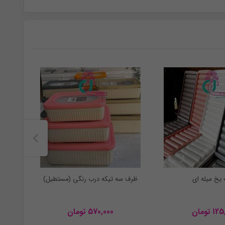
 یخ میله ای
ظرف سه تیکه درب رنگی (مستطیل)
125
تومان
570,000
تومان