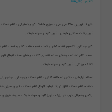
تلگرام:
sun_digi
ظروف فریزری 250 سی سی ، سبزی خشک کن پلاستیکی ،
نظم دهنده ی
آویز پشت صندلی خودرو ، آویز کلید و حوله هوک .
کاور چمدان ، تقسیم کننده کشو و کمد ، نظم دهنده کشو و کمد ، نظم د
تشک برزنتی ، آویز کلید و حوله هوک .
استند آرایشی ، باکس ده خانه کفش ، نظم دهنده پارچه ای ، جا جورابی
دهنده
نظم دهنده اتاق نوزاد تولید انواع نظم دهنده ، توری سبزی 
باکس یخچالی درب دار بزرگ ، آویز کلید و حوله هوک ، ظروف فریزری 250 سی سی، کاور روتختی ، نظم دهنده شلوار جین، جاتخم مرغی 15خانه.