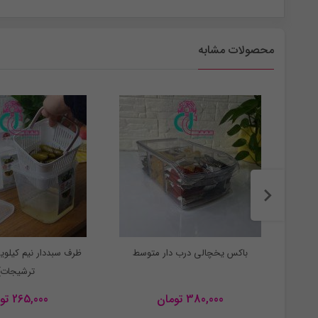
محصولات مشابه
ه)
باکس یخچالی درب دار متوسط
ظرف سبددار نیم کیلوی
ترشیجات)
380,000
تومان
265,000
تو