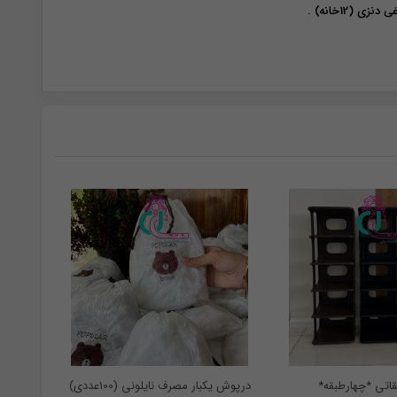
زی (12خانه) .
اتی *چهارطبقه*
درپوش یکبار مصرف نایلونی (100عددی)