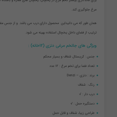
برای ماندگاری بیشتر تخم مرغ در یخچال، یخچال های مغازه و باشگاه ه
مرغ جلوگیری کند.
همان طور که می دانیداین محصول دارای درب می باشد. و از جنس مقاوم
ترتیب از فضای داخل یخچال استفاده بهینه می شود.
ویژگی های جاتخم مرغی دنزی (12خانه) :
جنس : کریستال شفاف و بسیار محکم
تعداد فضا برای تخم مرغ : 12 عدد
برند : دنزی – Denzi
رنگ : شفاف
درب دار : √
دستگیره حمل : √
طراحی زیبا، شفاف و قابل حمل