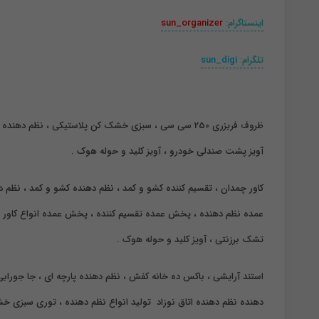
اینستاگرام:
sun_organizer
تلگرام:
sun_digi
ظروف فریزری 250 سی سی ، سبزی خشک کن پلاستیکی ،
نظم دهنده ی
آویز پشت صندلی خودرو ، آویز کلید و حوله هوک .
کاور چمدان ، تقسیم کننده کشو و کمد ، نظم دهنده کشو و کمد ، نظم د
تشک برزنتی ، آویز کلید و حوله هوک .
استند آرایشی ، باکس ده خانه کفش ، نظم دهنده پارچه ای ، جا جورابی
دهنده
نظم دهنده اتاق نوزاد تولید انواع نظم دهنده ، توری سبزی 