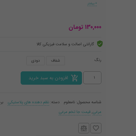
+ بیشتر
130,000
تومان
گارانتی اصالت و سلامت فیزیکی کالا
رنگ
شفاف
دودی
جاتخم
افزودن به سبد خرید
مرغی
دنزی
شناسه محصول:
نامعلوم
دسته:
نظم دهنده های پلاستیکی
بر
(12خانه)
مرغی
,
قیمت جا تخم مرغی
عدد