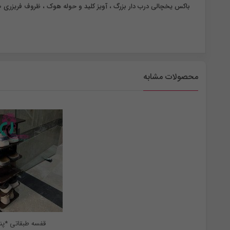
باکس یخچالی درب دار بزرگ ، آویز کلید و حوله هوک ، ظروف فریزری 250 سی سی، کاور روتختی ، نظم دهنده شلوار جین، جاتخم مرغی 15خانه ،
محصولات مشابه
قفسه طبقاتی *پن