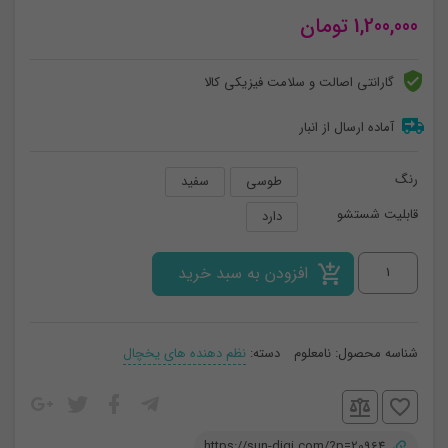
1,200,000
تومان
گارانتی اصالت و سلامت فیزیکی کالا
آماده ارسال از انبار
رنگ
طوسی
سفید
قابلیت شستشو
دارد
باکس
افزودن به سبد خرید
سبددار
دوقلو
شناسه محصول:
نامعلوم
دسته:
نظم دهنده های یخچال
(هوم
کت)
عدد
https://sun-digi.com/?p=20964