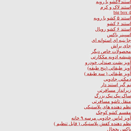
استند۴کشو با رویه
استند لاک و کرم
big box 4
استند ۵ کشو با رویه
استند ۶ کشو
استند ۶ کشو رویال
اسپینر باکس
جا پنبه ای استوانه ای
جای براش
محصولات خاص دیگر
شیشه ادویه مککارتی
آویز پشت صندلی خودرو
آویز طبقاتی (پنج طبقه)
آویز طبقاتی ( سه طبقه )
دمکنی جادویی
نم گیر استند دار
زیرانداز مسافرتی
ساک پیک نیک بزرگ
منقل تاشو مسافرتی
نظم دهنده های پلاستیکی
مقسم کشو کوچک
آویز لباس جادویی مرسه ۹ خانه
نظم دهنده کفش پلاستیکی ( قابل تنظیم )
باکس یخچال