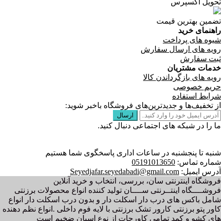
تحویل اکسپرس
تضمین بهترین قیمت
راهنمای خرید
شیوه های پرداخت
رویه های ارسال سفارش
ثبت سفارش
خدمات مشتریان
رویه های بازگرداندن کالا
حریم خصوصی
شرایط استفاده
از تخفیف‌ها و جدیدترین‌های فروشگاه باخبر شوید:
ما را در شبکه های اجتماعی دنبال کنید.
شنبه تا پنجشنبه در ساعات اداری پاسخگوی شما هستیم
شماره تماس:
05191013650
آدرس ایمیل:
Seyedjafar.seyedabadi@gmail.com
فروشگاه اینترنتی سان، بررسی، انتخاب و خرید آنلاین
فروشــــگاه اینتــرنتی ســــان تولید کننده انواع محصولات برزنتی
شامل باکس های درب دار اسکلت دار و بدون درب اسکلت دار انواع
کاور پتو برزنتی کارور تشک برزنتی با لایه فوم داخلی .انواع نظم دهنده
های کشو و کمد تمامی کاورجات از نوع اسپان ضخیم است