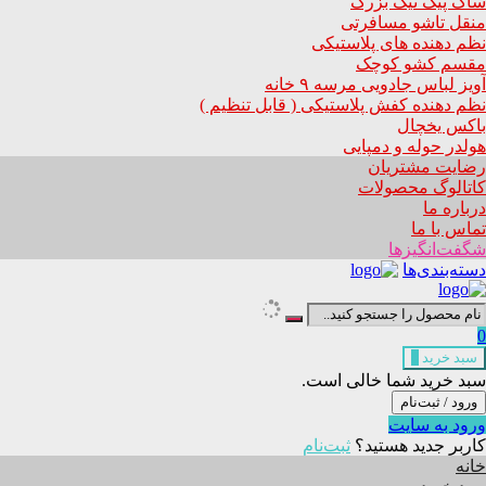
ساک پیک نیک بزرگ
منقل تاشو مسافرتی
نظم دهنده های پلاستیکی
مقسم کشو کوچک
آویز لباس جادویی مرسه ۹ خانه
نظم دهنده کفش پلاستیکی ( قابل تنظیم )
باکس یخچال
هولدر حوله و دمپایی
رضایت مشتریان
کاتالوگ محصولات
درباره ما
تماس با ما
شگفت‌انگیزها
دسته‌بندی‌ها
0
سبد خرید
0
سبد خرید شما خالی است.
ورود / ثبت‌نام
ورود به سایت
کاربر جدید هستید؟
ثبت‌نام
خانه