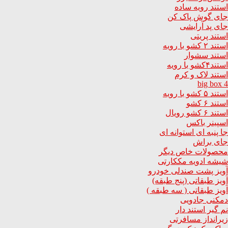
استند رویه ساده
جای گوش پاک کن
جای پد آرایشی
استند پریتی
استند ۲ کشو با رویه
استند سشوار
استند۴کشو با رویه
استند لاک و کرم
big box 4
استند ۵ کشو با رویه
استند ۶ کشو
استند ۶ کشو رویال
اسپینر باکس
جا پنبه ای استوانه ای
جای براش
محصولات خاص دیگر
شیشه ادویه مککارتی
آویز پشت صندلی خودرو
آویز طبقاتی (پنج طبقه)
آویز طبقاتی ( سه طبقه )
دمکنی جادویی
نم گیر استند دار
زیرانداز مسافرتی