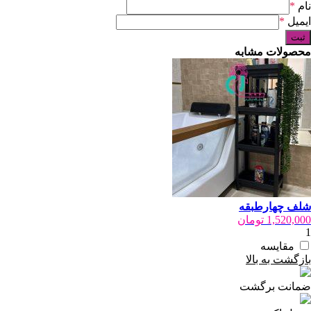
نام
*
ایمیل
*
محصولات مشابه
شلف چهارطبقه
1,520,000
تومان
1
مقایسه
بازگشت به بالا
ضمانت برگشت