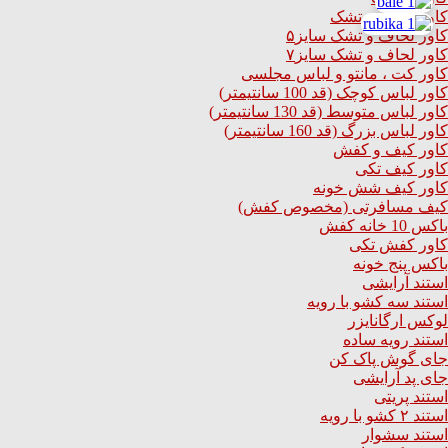
کاور لحاف و تشک
کاور لحاف و تشک سایز۵
کاور لحاف و تشک سایز۷
کاور کت ، مانتو و لباس مجلسی
کاور لباس کوچک (قد 100 سانتیمتر)
کاور لباس متوسط (قد 130 سانتیمتر)
کاور لباس بزرگ (قد 160 سانتیمتر)
کاور کیف و کفش
کاور کیف تکی
کاور کیف شش خونه
کیف مسافرتی (مخصوص کفش)
باکس 10 خانه کفش
کاور کفش تکی
باکس پنج خونه
استند آرایشی
استند سه کشو با رویه
لوکس ارگانایزر
استند رویه ساده
جای گوش پاک کن
جای پد آرایشی
استند پریتی
استند ۲ کشو با رویه
استند سشوار