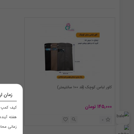
کاور لباس کوچک (قد 100 سانتیمتر)
زمان ار
145,000
تومان
کیف کمپ ر
هفته آینده
0
زمانی محاس