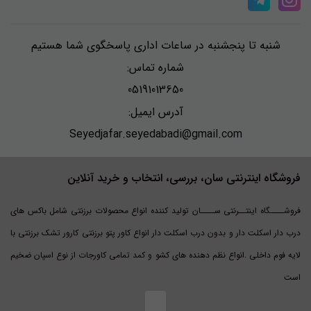
شنبه تا پنجشنبه در ساعات اداری پاسخگوی شما هستیم
شماره تماس:
05191013650
آدرس ایمیل:
Seyedjafar.seyedabadi@gmail.com
فروشگاه اینترنتی سان، بررسی، انتخاب و خرید آنلاین
فروشــــگاه اینتــرنتی ســــان تولید کننده انواع محصولات برزنتی شامل باکس های
درب دار اسکلت دار و بدون درب اسکلت دار انواع کاور پتو برزنتی کارور تشک برزنتی با
لایه فوم داخلی .انواع نظم دهنده های کشو و کمد تمامی کاورجات از نوع اسپان ضخیم
است