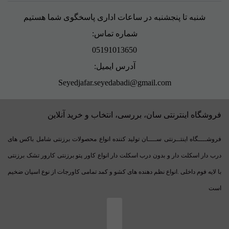
شنبه تا پنجشنبه در ساعات اداری پاسخگوی شما هستیم
شماره تماس:
05191013650
آدرس ایمیل:
Seyedjafar.seyedabadi@gmail.com
فروشگاه اینترنتی سان، بررسی، انتخاب و خرید آنلاین
فروشــــگاه اینتــرنتی ســــان تولید کننده انواع محصولات برزنتی شامل باکس های
درب دار اسکلت دار و بدون درب اسکلت دار انواع کاور پتو برزنتی کارور تشک برزنتی
با لایه فوم داخلی .انواع نظم دهنده های کشو و کمد تمامی کاورجات از نوع اسپان ضخیم
است