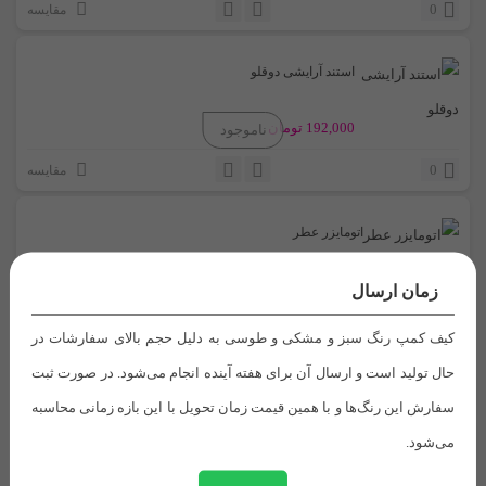
0
مقایسه
استند آرایشی دوقلو
192,000
تومان
0
مقایسه
اتومایزر عطر
75,000
تومان
زمان ارسال
0
مقایسه
کیف کمپ رنگ سبز و مشکی و طوسی به دلیل حجم بالای سفارشات در
حال تولید است و ارسال آن برای هفته آینده انجام می‌شود. در صورت ثبت
پک آرایشی (مسافرتی)
سفارش این رنگ‌ها و با همین قیمت زمان تحویل با این بازه زمانی محاسبه
می‌شود.
280,000
تومان