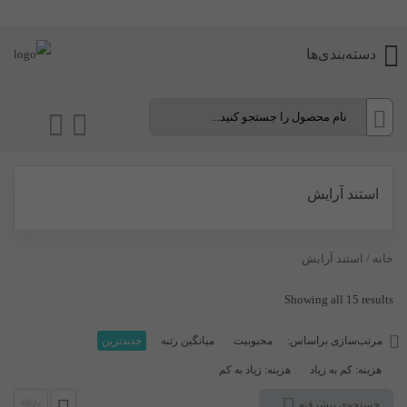
دسته‌بندی‌ها
استند آرایش
خانه
/ استند آرایش
Sorted
Showing all 15 results
by
مرتب‌سازی براساس:
محبوبیت
میانگین رتبه
جدیدترین
latest
هزینه: کم به زیاد
هزینه: زیاد به کم
جستجوی پیشرفته