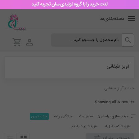
دسته‌بندی‌ها
آویز طبقاتی
خانه
/ آویز طبقاتی
Sorted
Showing all 5 results
by
مرتب‌سازی براساس:
محبوبیت
میانگین رتبه
جدیدترین
latest
هزینه: کم به زیاد
هزینه: زیاد به کم
جستجوی پیشرفته