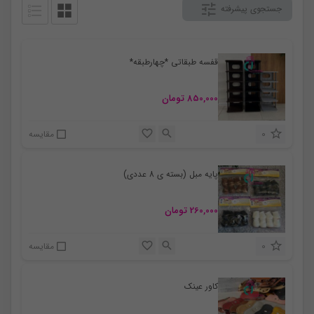
جستجوی پیشرفته
قفسه طبقاتی *چهارطبقه*
850,000
تومان
0
مقایسه
پایه مبل (بسته ی 8 عددی)
260,000
تومان
0
مقایسه
کاور عینک