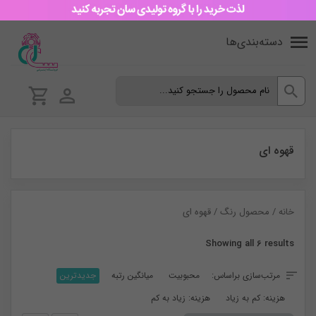
دسته‌بندی‌ها
قهوه ای
خانه
/ محصول رنگ / قهوه ای
Sorted
Showing all 6 results
by
مرتب‌سازی براساس:
محبوبیت
میانگین رتبه
جدیدترین
latest
هزینه: کم به زیاد
هزینه: زیاد به کم