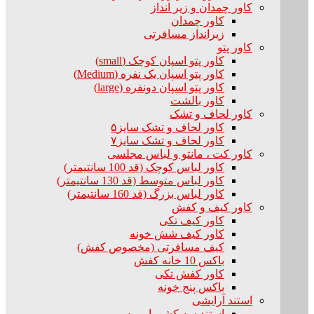
کاور چمدان و زیر انداز
کاور چمدان
زیرانداز مسافرتی
کاور پتو
کاور پتو اسپان کوچک (small)
کاور پتو اسپان یک نفره (Medium)
کاور پتو اسپان دونفره (large)
کاور بالشت
کاور لحاف و تشک
کاور لحاف و تشک سایز۵
کاور لحاف و تشک سایز۷
کاور کت ، مانتو و لباس مجلسی
کاور لباس کوچک (قد 100 سانتیمتر)
کاور لباس متوسط (قد 130 سانتیمتر)
کاور لباس بزرگ (قد 160 سانتیمتر)
کاور کیف و کفش
کاور کیف تکی
کاور کیف شش خونه
کیف مسافرتی (مخصوص کفش)
باکس 10 خانه کفش
کاور کفش تکی
باکس پنج خونه
استند آرایشی
استند سه کشو با رویه