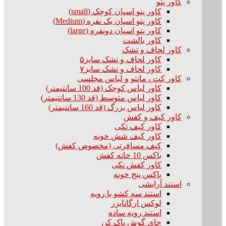
کاور پتو
کاور پتو اسپان کوچک (small)
کاور پتو اسپان یک نفره (Medium)
کاور پتو اسپان دونفره (large)
کاور بالشت
کاور لحاف و تشک
کاور لحاف و تشک سایز۵
کاور لحاف و تشک سایز۷
کاور کت ، مانتو و لباس مجلسی
کاور لباس کوچک (قد 100 سانتیمتر)
کاور لباس متوسط (قد 130 سانتیمتر)
کاور لباس بزرگ (قد 160 سانتیمتر)
کاور کیف و کفش
کاور کیف تکی
کاور کیف شش خونه
کیف مسافرتی (مخصوص کفش)
باکس 10 خانه کفش
کاور کفش تکی
باکس پنج خونه
استند آرایشی
استند سه کشو با رویه
لوکس ارگانایزر
استند رویه ساده
جای گوش پاک کن