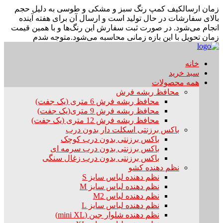
زمان ارسال
کیف کمپ رنگ سبز و مشکی و طوسی به دلیل حجم
بالای سفارشات در حال تولید است و ارسال آن برای هفته آینده
انجام می‌شود. در صورت ثبت سفارش این رنگ‌ها و با همین قیمت
زمان تحویل با این بازه زمانی محاسبه می‌شود.
متوجه شدم
خانه
سبد خرید
همه محصولات
محافظ ریشه فرش
محافظ ریشه فرش 6 متری (یک جفت)
محافظ ریشه فرش 9 متری(یک جفت)
محافظ ریشه فرش 12 متری (یک جفت)
باکس برزنتی اسکلت دار بدون درب
باکس برزنتی بدون درب کوچک
باکس برزنتی بدون درب سرمه ای
باکس برزنتی بدون درب زغال سنگی
نظم دهنده کشو
نظم دهنده لباس سایز S
نظم دهنده لباس سایز M
نظم دهنده لباس M2
نظم دهنده لباس سایز L
نظم دهنده شلوار جین (mini XL)