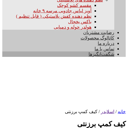
مقسم کشو کوچک
آویز لباس جادویی مرسه ۹ خانه
نظم دهنده کفش پلاستیکی ( قابل تنظیم )
باکس یخچال
هولدر حوله و دمپایی
رضایت مشتریان
کاتالوگ محصولات
درباره ما
تماس با ما
شگفت‌انگیزها
خانه
/
اسلایدر
/
کیف کمپ برزنتی
کیف کمپ برزنتی