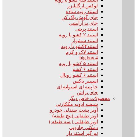
لوکس ارگانایزر
استند رویه ساده
جای گوش پاک کن
جای پد آرایشی
استند پریتی
استند ۲ کشو با رویه
استند سشوار
استند۴کشو با رویه
استند لاک و کرم
big box 4
استند ۵ کشو با رویه
استند ۶ کشو
استند ۶ کشو رویال
اسپینر باکس
جا پنبه ای استوانه ای
جای براش
محصولات خاص دیگر
شیشه ادویه مککارتی
آویز پشت صندلی خودرو
آویز طبقاتی (پنج طبقه)
آویز طبقاتی ( سه طبقه )
دمکنی جادویی
نم گیر استند دار