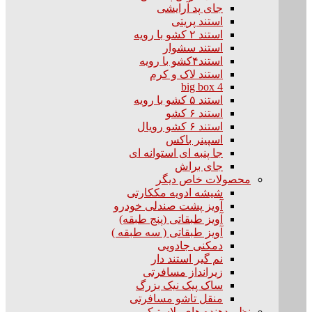
جای پد آرایشی
استند پریتی
استند ۲ کشو با رویه
استند سشوار
استند۴کشو با رویه
استند لاک و کرم
big box 4
استند ۵ کشو با رویه
استند ۶ کشو
استند ۶ کشو رویال
اسپینر باکس
جا پنبه ای استوانه ای
جای براش
محصولات خاص دیگر
شیشه ادویه مککارتی
آویز پشت صندلی خودرو
آویز طبقاتی (پنج طبقه)
آویز طبقاتی ( سه طبقه )
دمکنی جادویی
نم گیر استند دار
زیرانداز مسافرتی
ساک پیک نیک بزرگ
منقل تاشو مسافرتی
نظم دهنده های پلاستیکی