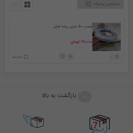
جستجوی پیشرفته
چسب 50 متری ریشه فرش
170,000
تومان
0
مقایسه
بازگشت به بالا