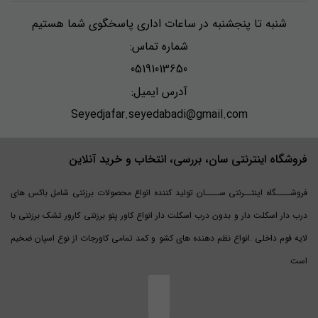
شنبه تا پنجشنبه در ساعات اداری پاسخگوی شما هستیم
شماره تماس:
05191013650
آدرس ایمیل:
Seyedjafar.seyedabadi@gmail.com
فروشگاه اینترنتی سان، بررسی، انتخاب و خرید آنلاین
فروشــــگاه اینتــرنتی ســــان تولید کننده انواع محصولات برزنتی شامل باکس های
درب دار اسکلت دار و بدون درب اسکلت دار انواع کاور پتو برزنتی کارور تشک برزنتی با
لایه فوم داخلی .انواع نظم دهنده های کشو و کمد تمامی کاورجات از نوع اسپان ضخیم
است