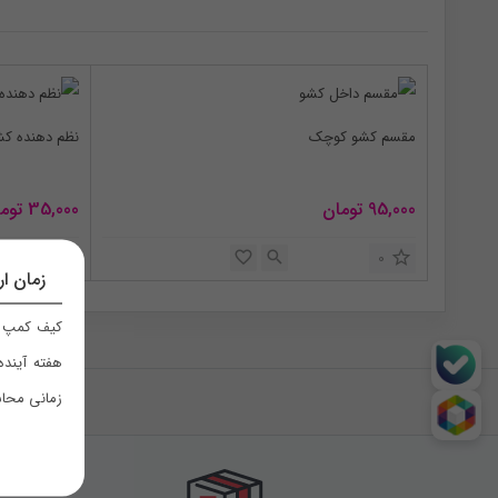
by
latest
مقسم کشو کوچک
نظم دهنده کش
95,000
تومان
35,000
توم
0
0
زمان ار
کیف کمپ ر
هفته آینده
زمانی محاس