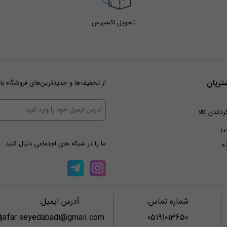
تحویل اکسپرس
ریان
از تخفیف‌ها و جدیدترین‌های فروشگاه با
رداندن کالا
ی
ما را در شبکه های اجتماعی دنبال کنید.
ه
شماره تماس:
آدرس ایمیل:
jafar.seyedabadi@gmail.com
05191013650