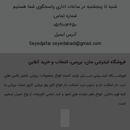
شنبه تا پنجشنبه در ساعات اداری پاسخگوی شما هستیم
شماره تماس:
05191013650
آدرس ایمیل:
Seyedjafar.seyedabadi@gmail.com
فروشگاه اینترنتی سان، بررسی، انتخاب و خرید آنلاین
فروشــــگاه اینتــرنتی ســــان تولید کننده انواع محصولات برزنتی شامل باکس های
درب دار اسکلت دار و بدون درب اسکلت دار انواع کاور پتو برزنتی کارور تشک برزنتی با
لایه فوم داخلی .انواع نظم دهنده های کشو و کمد تمامی کاورجات از نوع اسپان ضخیم
است