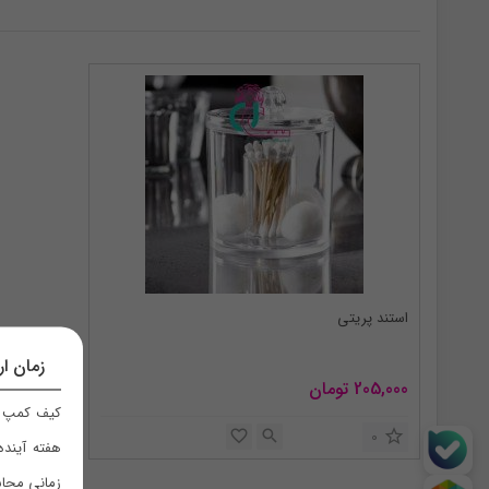
استند پریتی
زمان ار
205,000
تومان
کیف کمپ ر
0
هفته آینده
زمانی محاس