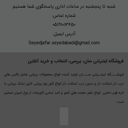
شنبه تا پنجشنبه در ساعات اداری پاسخگوی شما هستیم
شماره تماس:
05191013650
آدرس ایمیل:
Seyedjafar.seyedabadi@gmail.com
فروشگاه اینترنتی سان، بررسی، انتخاب و خرید آنلاین
فروشــــگاه اینتــرنتی ســــان تولید کننده انواع محصولات برزنتی شامل باکس های
درب دار اسکلت دار و بدون درب اسکلت دار انواع کاور پتو برزنتی کارور تشک برزنتی با
لایه فوم داخلی .انواع نظم دهنده های کشو و کمد تمامی کاورجات از نوع اسپان ضخیم
است