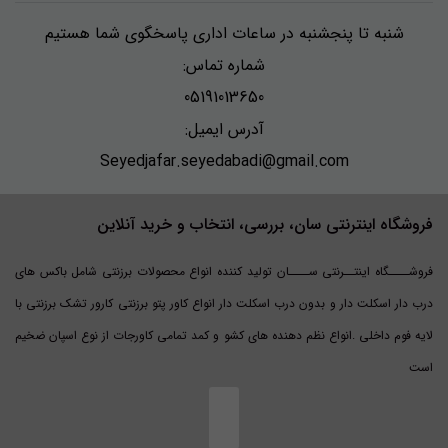
شنبه تا پنجشنبه در ساعات اداری پاسخگوی شما هستیم
شماره تماس:
05191013650
آدرس ایمیل:
Seyedjafar.seyedabadi@gmail.com
فروشگاه اینترنتی سان، بررسی، انتخاب و خرید آنلاین
فروشــــگاه اینتــرنتی ســــان تولید کننده انواع محصولات برزنتی شامل باکس های
درب دار اسکلت دار و بدون درب اسکلت دار انواع کاور پتو برزنتی کارور تشک برزنتی با
لایه فوم داخلی .انواع نظم دهنده های کشو و کمد تمامی کاورجات از نوع اسپان ضخیم
است