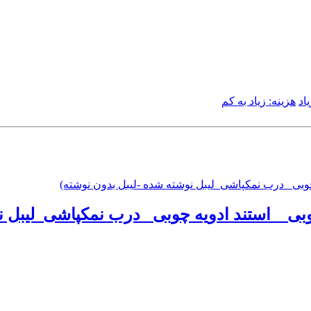
اد
هزینه: زیاد به کم