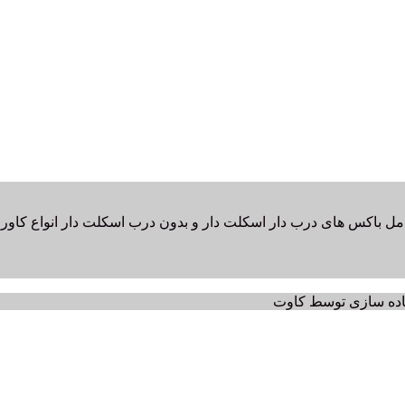
امل باکس های درب دار اسکلت دار و بدون درب اسکلت دار انواع کاور پت
یاده سازی توسط کاوت