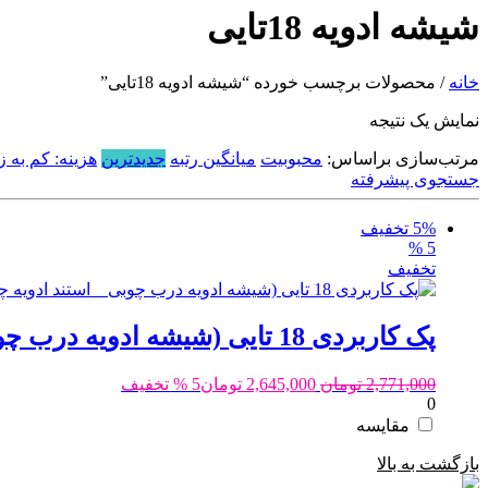
شیشه ادویه 18تایی
خانه
/ محصولات برچسب خورده “شیشه ادویه 18تایی”
نمایش یک نتیجه
مرتب‌سازی براساس:
محبوبیت
میانگین رتبه
جدیدترین
هزینه: کم به زی
جستجوی پیشرفته
5% تخفیف
5 %
تخفیف
پک کاربردی 18 تایی (شیشه ادویه درب چوبی _ استند ادویه چوبی_ درب نمکپاشی_لیبل نوشته شده -لیبل بدون نوشته)
قیمت
قیمت
2,771,000
تومان
2,645,000
تومان
5 % تخفیف
0
اصلی:
فعلی:
2,771,000 تومان
2,645,000 تومان.
مقایسه
بود.
بازگشت به بالا