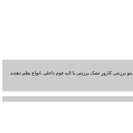
و برزنتی کارور تشک برزنتی با لایه فوم داخلی .انواع نظم دهنده