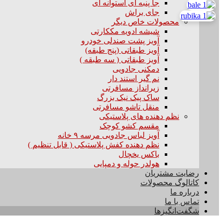
جا پنبه ای استوانه ای
جای براش
محصولات خاص دیگر
شیشه ادویه مککارتی
آویز پشت صندلی خودرو
آویز طبقاتی (پنج طبقه)
آویز طبقاتی ( سه طبقه )
دمکنی جادویی
نم گیر استند دار
زیرانداز مسافرتی
ساک پیک نیک بزرگ
منقل تاشو مسافرتی
نظم دهنده های پلاستیکی
مقسم کشو کوچک
آویز لباس جادویی مرسه ۹ خانه
نظم دهنده کفش پلاستیکی ( قابل تنظیم )
باکس یخچال
هولدر حوله و دمپایی
رضایت مشتریان
کاتالوگ محصولات
درباره ما
تماس با ما
شگفت‌انگیزها