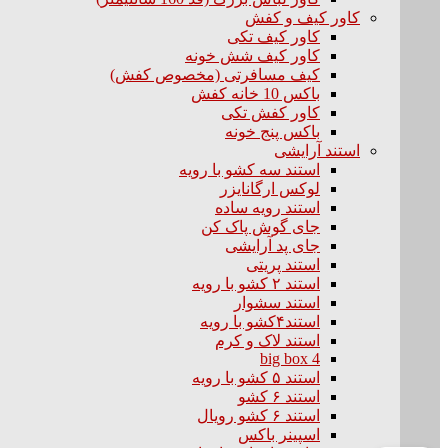
کاور کیف و کفش
کاور کیف تکی
کاور کیف شش خونه
کیف مسافرتی (مخصوص کفش)
باکس 10 خانه کفش
کاور کفش تکی
باکس پنج خونه
استند آرایشی
استند سه کشو با رویه
لوکس ارگانایزر
استند رویه ساده
جای گوش پاک کن
جای پد آرایشی
استند پریتی
استند ۲ کشو با رویه
استند سشوار
استند۴کشو با رویه
استند لاک و کرم
big box 4
استند ۵ کشو با رویه
استند ۶ کشو
استند ۶ کشو رویال
اسپینر باکس