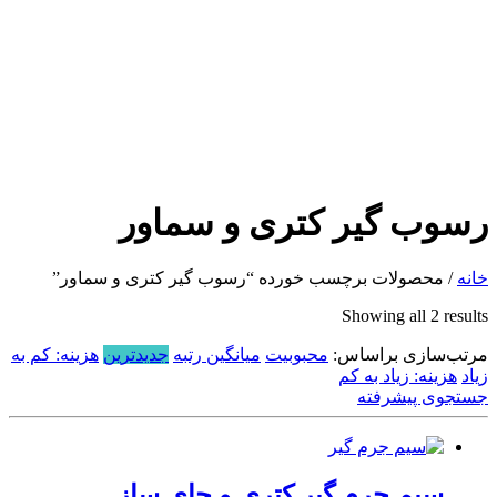
رسوب گیر کتری و سماور
خانه
/ محصولات برچسب خورده “رسوب گیر کتری و سماور”
Sorted
Showing all 2 results
by
مرتب‌سازی براساس:
latest
محبوبیت
میانگین رتبه
جدیدترین
هزینه: کم به
زیاد
هزینه: زیاد به کم
جستجوی پیشرفته
سیم جرم گیر کتری و چای ساز