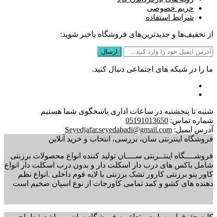
حریم خصوصی
شرایط استفاده
از تخفیف‌ها و جدیدترین‌های فروشگاه باخبر شوید:
ما را در شبکه های اجتماعی دنبال کنید.
شنبه تا پنجشنبه در ساعات اداری پاسخگوی شما هستیم
شماره تماس:
05191013650
آدرس ایمیل:
Seyedjafar.seyedabadi@gmail.com
فروشگاه اینترنتی سان، بررسی، انتخاب و خرید آنلاین
فروشــــگاه اینتــرنتی ســــان تولید کننده انواع محصولات برزنتی
شامل باکس های درب دار اسکلت دار و بدون درب اسکلت دار انواع
کاور پتو برزنتی کارور تشک برزنتی با لایه فوم داخلی .انواع نظم
دهنده های کشو و کمد تمامی کاورجات از نوع اسپان ضخیم است
کلیه حقوق این سایت متعلق به فروشگاه سان می‌باشد. | طراحی و