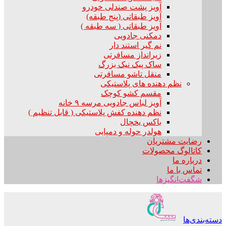
آویز پشت صندلی خودرو
آویز طبقاتی (پنج طبقه)
آویز طبقاتی ( سه طبقه )
دمکنی جادویی
نم گیر استند دار
زیرانداز مسافرتی
ساک پیک نیک بزرگ
منقل تاشو مسافرتی
نظم دهنده های پلاستیکی
مقسم کشو کوچک
آویز لباس جادویی مرسه ۹ خانه
نظم دهنده کفش پلاستیکی ( قابل تنظیم )
باکس یخچال
هولدر حوله و دمپایی
رضایت مشتریان
کاتالوگ محصولات
درباره ما
تماس با ما
شگفت‌انگیزها
دسته‌بندی‌ها