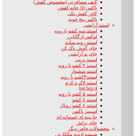
کیف مسافرتی (مخصوص کفش)
باکس 10 خانه کفش
کاور کفش تکی
باکس پنج خونه
استند آرایشی
استند سه کشو با رویه
لوکس ارگانایزر
استند رویه ساده
جای گوش پاک کن
جای پد آرایشی
استند پریتی
استند ۲ کشو با رویه
استند سشوار
استند۴کشو با رویه
استند لاک و کرم
big box 4
استند ۵ کشو با رویه
استند ۶ کشو
استند ۶ کشو رویال
اسپینر باکس
جا پنبه ای استوانه ای
جای براش
محصولات خاص دیگر
شیشه ادویه مککارتی