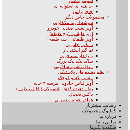
اسپینر باکس
جا پنبه ای استوانه ای
جای براش
محصولات خاص دیگر
شیشه ادویه مککارتی
آویز پشت صندلی خودرو
آویز طبقاتی (پنج طبقه)
آویز طبقاتی ( سه طبقه )
دمکنی جادویی
نم گیر استند دار
زیرانداز مسافرتی
ساک پیک نیک بزرگ
منقل تاشو مسافرتی
نظم دهنده های پلاستیکی
مقسم کشو کوچک
آویز لباس جادویی مرسه ۹ خانه
نظم دهنده کفش پلاستیکی ( قابل تنظیم )
باکس یخچال
هولدر حوله و دمپایی
رضایت مشتریان
کاتالوگ محصولات
درباره ما
تماس با ما
شگفت‌انگیزها