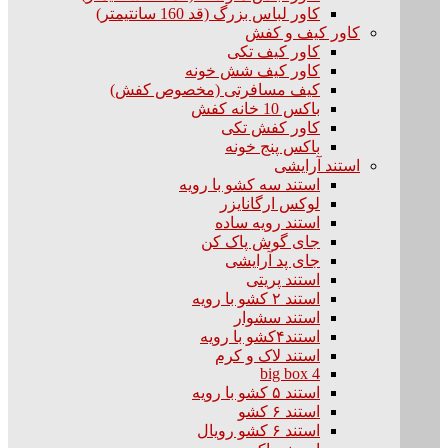
کاور لباس بزرگ (قد 160 سانتیمتر)
کاور کیف و کفش
کاور کیف تکی
کاور کیف شش خونه
کیف مسافرتی (مخصوص کفش)
باکس 10 خانه کفش
کاور کفش تکی
باکس پنج خونه
استند آرایشی
استند سه کشو با رویه
لوکس ارگانایزر
استند رویه ساده
جای گوش پاک کن
جای پد آرایشی
استند پریتی
استند ۲ کشو با رویه
استند سشوار
استند۴کشو با رویه
استند لاک و کرم
big box 4
استند ۵ کشو با رویه
استند ۶ کشو
استند ۶ کشو رویال