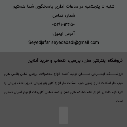
شنبه تا پنجشنبه در ساعات اداری پاسخگوی شما هستیم
شماره تماس:
05191013650
آدرس ایمیل:
Seyedjafar.seyedabadi@gmail.com
فروشگاه اینترنتی سان، بررسی، انتخاب و خرید آنلاین
فروشــــگاه اینتــرنتی ســــان تولید کننده انواع محصولات برزنتی شامل باکس های
درب دار اسکلت دار و بدون درب اسکلت دار انواع کاور پتو برزنتی کارور تشک برزنتی با
لایه فوم داخلی .انواع نظم دهنده های کشو و کمد تمامی کاورجات از نوع اسپان ضخیم
است