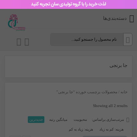
دسته‌بندی‌ها
جا برنجی
خانه
/ محصولات برچسب خورده “جا برنجی”
Sorted
Showing all 2 results
by
مرتب‌سازی براساس:
محبوبیت
میانگین رتبه
جدیدترین
latest
هزینه: کم به زیاد
هزینه: زیاد به کم