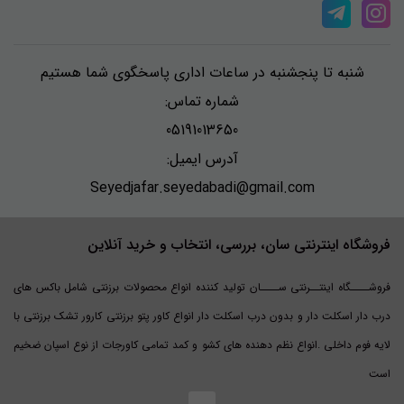
شنبه تا پنجشنبه در ساعات اداری پاسخگوی شما هستیم
شماره تماس:
05191013650
آدرس ایمیل:
Seyedjafar.seyedabadi@gmail.com
فروشگاه اینترنتی سان، بررسی، انتخاب و خرید آنلاین
فروشــــگاه اینتــرنتی ســــان تولید کننده انواع محصولات برزنتی شامل باکس های
درب دار اسکلت دار و بدون درب اسکلت دار انواع کاور پتو برزنتی کارور تشک برزنتی با
لایه فوم داخلی .انواع نظم دهنده های کشو و کمد تمامی کاورجات از نوع اسپان ضخیم
است