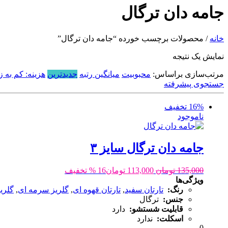
جامه دان ترگال
خانه
/ محصولات برچسب خورده “جامه دان ترگال”
نمایش یک نتیجه
مرتب‌سازی براساس:
محبوبیت
میانگین رتبه
جدیدترین
هزینه: کم به زی
جستجوی پیشرفته
16% تخفیف
ناموجود
جامه دان ترگال سایز ۳
135,000
تومان
113,000
تومان
16 % تخفیف
ویژگی‌ها
رنگ:
تارتان سفید
,
تارتان قهوه ای
,
گلریز سرمه ای
,
گلری
جنس:
ترگال
قابلیت شستشو:
دارد
اسکلت:
ندارد
0