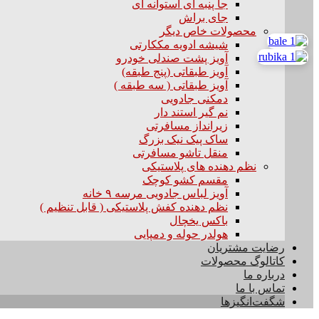
جا پنبه ای استوانه ای
جای براش
محصولات خاص دیگر
شیشه ادویه مککارتی
آویز پشت صندلی خودرو
آویز طبقاتی (پنج طبقه)
آویز طبقاتی ( سه طبقه )
دمکنی جادویی
نم گیر استند دار
زیرانداز مسافرتی
ساک پیک نیک بزرگ
منقل تاشو مسافرتی
نظم دهنده های پلاستیکی
مقسم کشو کوچک
آویز لباس جادویی مرسه ۹ خانه
نظم دهنده کفش پلاستیکی ( قابل تنظیم )
باکس یخچال
هولدر حوله و دمپایی
رضایت مشتریان
کاتالوگ محصولات
درباره ما
تماس با ما
شگفت‌انگیزها