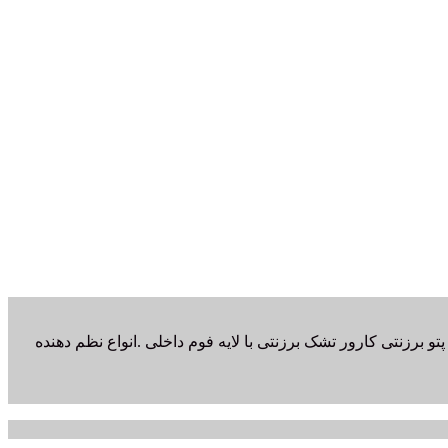
و برزنتی کارور تشک برزنتی با لایه فوم داخلی .انواع نظم دهنده