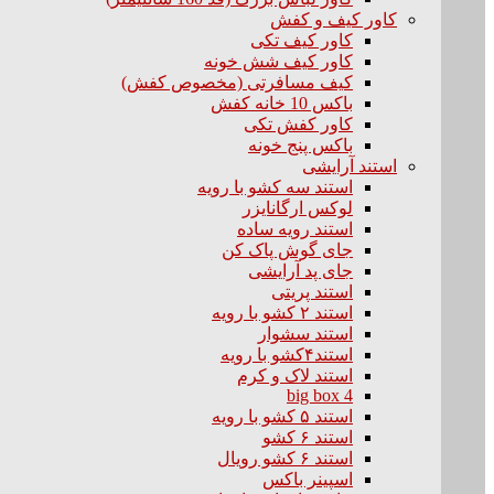
کاور کیف و کفش
کاور کیف تکی
کاور کیف شش خونه
کیف مسافرتی (مخصوص کفش)
باکس 10 خانه کفش
کاور کفش تکی
باکس پنج خونه
استند آرایشی
استند سه کشو با رویه
لوکس ارگانایزر
استند رویه ساده
جای گوش پاک کن
جای پد آرایشی
استند پریتی
استند ۲ کشو با رویه
استند سشوار
استند۴کشو با رویه
استند لاک و کرم
big box 4
استند ۵ کشو با رویه
استند ۶ کشو
استند ۶ کشو رویال
اسپینر باکس