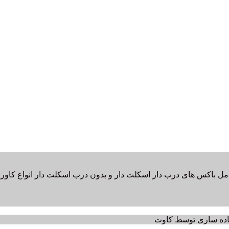
امل باکس های درب دار اسکلت دار و بدون درب اسکلت دار انواع کاور پت
یاده سازی توسط کاوت