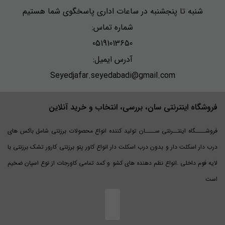
شنبه تا پنجشنبه در ساعات اداری پاسخگوی شما هستیم
شماره تماس:
05191013650
آدرس ایمیل:
Seyedjafar.seyedabadi@gmail.com
فروشگاه اینترنتی سان، بررسی، انتخاب و خرید آنلاین
فروشــــگاه اینتــرنتی ســــان تولید کننده انواع محصولات برزنتی شامل باکس های
درب دار اسکلت دار و بدون درب اسکلت دار انواع کاور پتو برزنتی کارور تشک برزنتی با
لایه فوم داخلی .انواع نظم دهنده های کشو و کمد تمامی کاورجات از نوع اسپان ضخیم
است