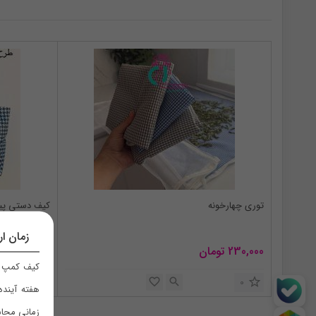
by
latest
توری چهارخونه
کیف دستی پی
زمان ار
230,000
تومان
1,290,000
تو
کیف کمپ ر
0
0
هفته آینده
زمانی محاس