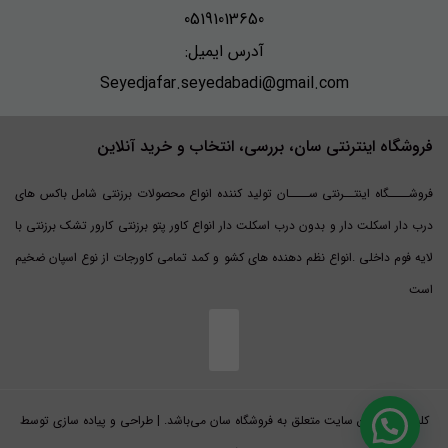
05191013650
آدرس ایمیل:
Seyedjafar.seyedabadi@gmail.com
فروشگاه اینترنتی سان، بررسی، انتخاب و خرید آنلاین
فروشــــگاه اینتــرنتی ســــان تولید کننده انواع محصولات برزنتی شامل باکس های
درب دار اسکلت دار و بدون درب اسکلت دار انواع کاور پتو برزنتی کارور تشک برزنتی با
لایه فوم داخلی .انواع نظم دهنده های کشو و کمد تمامی کاورجات از نوع اسپان ضخیم
است
کلیه حقوق این سایت متعلق به فروشگاه سان می‌باشد. | طراحی و پیاده سازی توسط