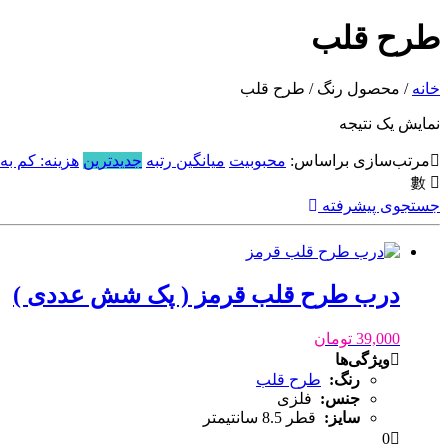
طرح قلب
خانه
/ محصول رنگ / طرح قلب
نمایش یک نتیجه
مرتب‌سازی براساس:
محبوبیت
میانگین رتبه
جدیدترین
هزینه: کم به 
جستجوی پیشرفته
درب طرح قلب قرمز ( پک شش عددی )
39,000
تومان
ویژگی‌ها
رنگ:
طرح قلب
جنس:
فلزی
سایز:
قطر 8.5 سانتیمتر
0