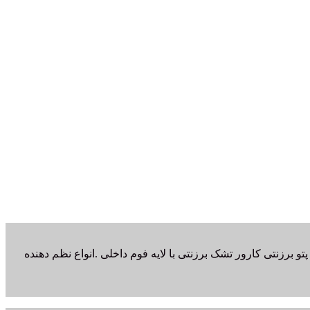
و برزنتی کارور تشک برزنتی با لایه فوم داخلی .انواع نظم دهنده