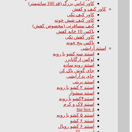
کاور لباس بزرگ (قد 160 سانتیمتر)
کاور کیف و کفش
کاور کیف تکی
کاور کیف شش خونه
کیف مسافرتی (مخصوص کفش)
باکس 10 خانه کفش
کاور کفش تکی
باکس پنج خونه
استند آرایشی
استند سه کشو با رویه
لوکس ارگانایزر
استند رویه ساده
جای گوش پاک کن
جای پد آرایشی
استند پریتی
استند ۲ کشو با رویه
استند سشوار
استند۴کشو با رویه
استند لاک و کرم
big box 4
استند ۵ کشو با رویه
استند ۶ کشو
استند ۶ کشو رویال
اسپینر باکس