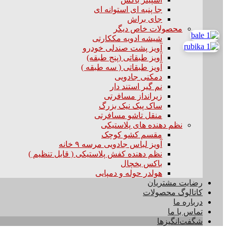
جا پنبه ای استوانه ای
جای براش
محصولات خاص دیگر
شیشه ادویه مککارتی
آویز پشت صندلی خودرو
آویز طبقاتی (پنج طبقه)
آویز طبقاتی ( سه طبقه )
دمکنی جادویی
نم گیر استند دار
زیرانداز مسافرتی
ساک پیک نیک بزرگ
منقل تاشو مسافرتی
نظم دهنده های پلاستیکی
مقسم کشو کوچک
آویز لباس جادویی مرسه ۹ خانه
نظم دهنده کفش پلاستیکی ( قابل تنظیم )
باکس یخچال
هولدر حوله و دمپایی
رضایت مشتریان
کاتالوگ محصولات
درباره ما
تماس با ما
شگفت‌انگیزها