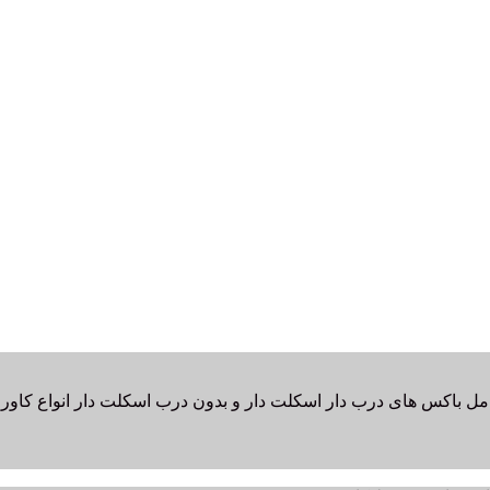
امل باکس های درب دار اسکلت دار و بدون درب اسکلت دار انواع کاور پت